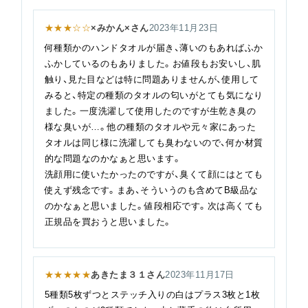
★★★☆☆
×みかん×さん
2023年11月23日
何種類かのハンドタオルが届き、薄いのもあればふか
ふかしているのもありました。お値段もお安いし、肌
触り、見た目などは特に問題ありませんが、使用して
みると、特定の種類のタオルの匂いがとても気になり
ました。一度洗濯して使用したのですが生乾き臭の
様な臭いが…。他の種類のタオルや元々家にあった
タオルは同じ様に洗濯しても臭わないので、何か材質
的な問題なのかなぁと思います。
洗顔用に使いたかったのですが、臭くて顔にはとても
使えず残念です。まあ、そういうのも含めてB級品な
のかなぁと思いました。値段相応です。次は高くても
正規品を買おうと思いました。
★★★★★
あきたま３１さん
2023年11月17日
5種類5枚ずつとステッチ入りの白はプラス3枚と1枚