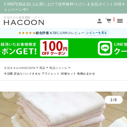
3,980円(税込)以上お買い上げで送料無料！ただいま全品ポイント10倍キ
ャンペーン中！
今治タオル直送通販 ハクーン
0
★★★★★
総合評価 4.72
5,128件のレビュー
レビューを見る
>
>
>
今治タオルのHACOON
商品
商品ジャンル
今治製 訳ありハンドタオル アウトレット 30枚セット 色柄おまかせ
1/8