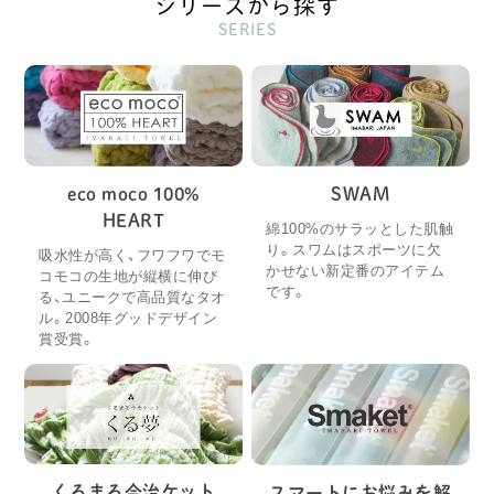
シリーズから探す
SERIES
eco moco 100%
SWAM
HEART
綿100%のサラッとした肌触
り。スワムはスポーツに欠
吸水性が高く、フワフワでモ
かせない新定番のアイテム
コモコの生地が縦横に伸び
です。
る、ユニークで高品質なタオ
ル。2008年グッドデザイン
賞受賞。
くるまる今治ケット
スマートにお悩みを解