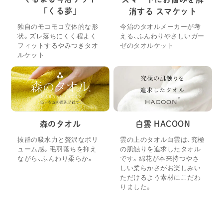
「くる夢」
消する スマケット
独自のモコモコ立体的な形
今治のタオルメーカーが考
状。ズレ落ちにくく程よく
える、ふんわりやさしいガー
フィットするやみつきタオ
ゼのタオルケット
ルケット
森のタオル
白雲 HACOON
抜群の吸水力と贅沢なボリ
雲の上のタオル白雲は、究極
ューム感。毛羽落ちを抑え
の肌触りを追求したタオル
ながら、ふんわり柔らか。
です。綿花が本来持つやさ
しい柔らかさがお楽しみい
ただけるよう素材にこだわ
りました。