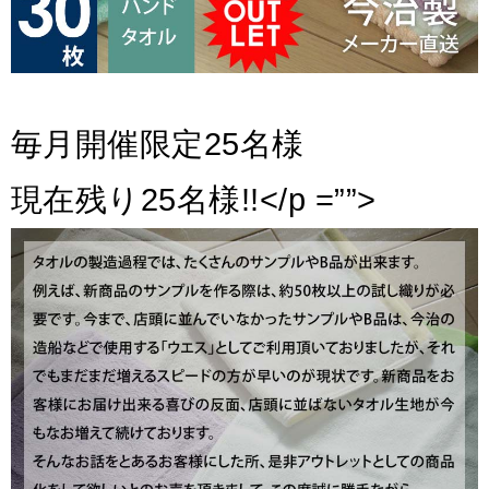
毎月開催限定25名様
現在残り25名様!!</p =””>