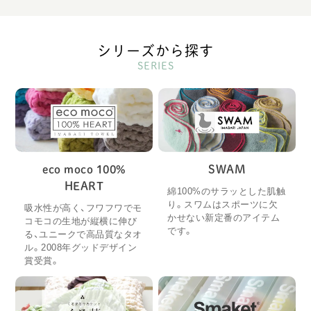
シリーズから探す
SERIES
eco moco 100%
SWAM
HEART
綿100%のサラッとした肌触
り。スワムはスポーツに欠
吸水性が高く、フワフワでモ
かせない新定番のアイテム
コモコの生地が縦横に伸び
です。
る、ユニークで高品質なタオ
ル。2008年グッドデザイン
賞受賞。