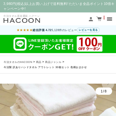
3,980円(税込)以上お買い上げで送料無料！ただいま全品ポイント10倍キ
ャンペーン中！
今治タオル直送通販 ハクーン
0
★★★★★
総合評価 4.72
5,128件のレビュー
レビューを見る
>
>
>
今治タオルのHACOON
商品
商品ジャンル
今治製 訳ありハンドタオル アウトレット 30枚セット 色柄おまかせ
1/8