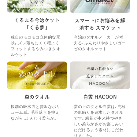
くるまる今治ケット
スマートにお悩みを解
「くる夢」
消する スマケット
独自のモコモコ立体的な形
今治のタオルメーカーが考
状。ズレ落ちにくく程よく
える、ふんわりやさしいガー
フィットするやみつきタオ
ゼのタオルケット
ルケット
森のタオル
白雲 HACOON
抜群の吸水力と贅沢なボリ
雲の上のタオル白雲は、究極
ューム感。毛羽落ちを抑え
の肌触りを追求したタオル
ながら、ふんわり柔らか。
です。綿花が本来持つやさ
しい柔らかさがお楽しみい
ただけるよう素材にこだわ
りました。