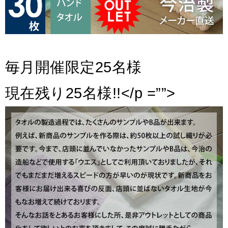
毎月開催限定25名様
現在残り25名様!!</p =””>