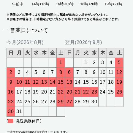
※天候などの事情により指定時間内に配達が出来ない場合がございます。
※お急ぎの場合は、日時指定がない方がより早くお届けできる場合がございます。
営業日について
今月(2026年8月)
翌月(2026年9月)
日
月
火
水
木
金
土
日
月
火
水
木
金
土
1
1
2
3
4
5
2
3
4
5
6
7
8
6
7
8
9
10
11
12
9
10
11
12
13
14
15
13
14
15
16
17
18
19
16
17
18
19
20
21
22
20
21
22
23
24
25
26
23
24
25
26
27
28
29
27
28
29
30
30
31
(
発送業務休日)
ご注文は24時間365日お受けしております。