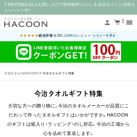
3,980円(税込)以上お買い上げで送料無料！ただいま全品ポイント10倍キ
ャンペーン中！
今治タオル直送通販 ハクーン
0
★★★★★
総合評価 4.72
5,128件のレビュー
レビューを見る
>
今治タオルのHACOON
今治タオルギフト特集
今治タオルギフト特集
大切な方への贈り物に、今治のタオルメーカーが品質にこ
だわって作ったタオルギフトはいかがですか。
HACOON
のギフトは箱入り・ラッピング・のし対応。今治の工場から
心を込めて直送します。