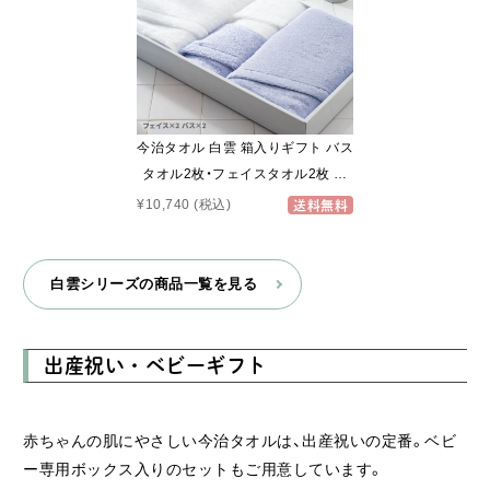
今治タオル 白雲 箱入りギフト バス
タオル2枚・フェイスタオル2枚 ホ
ワイト・サックスブルー
¥10,740
(税込)
送料無料
白雲シリーズの商品一覧を見る
出産祝い・ベビーギフト
赤ちゃんの肌にやさしい今治タオルは、出産祝いの定番。ベビ
ー専用ボックス入りのセットもご用意しています。