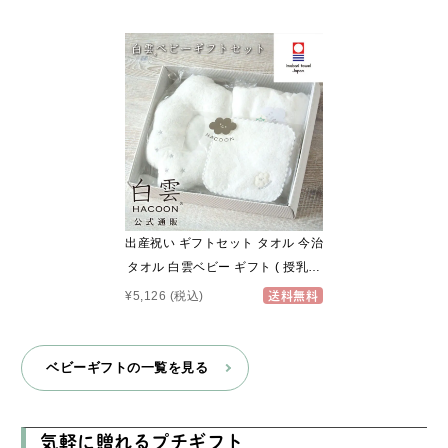
出産祝い ギフトセット タオル 今治
タオル 白雲ベビー ギフト ( 授乳枕
+ フェイスタオル + ベビーハンカ
¥5,126
(税込)
送料無料
チ + ベビー専用BOX ) ギフト 今治
タオル 白雲 HACOON 公式通販 雲
の上のタオル 今治 IMABARI
ベビーギフトの一覧を見る
JAPAN 日本製 タオルセット セッ
ト ベビー まくら
気軽に贈れるプチギフト