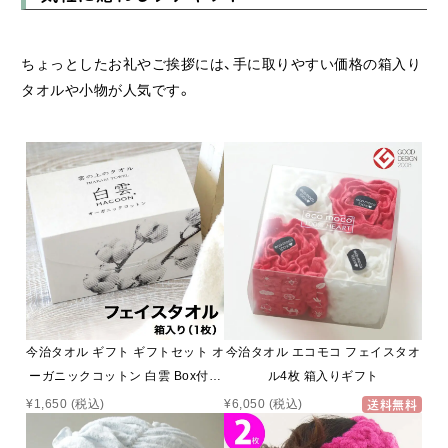
ちょっとしたお礼やご挨拶には、手に取りやすい価格の箱入り
タオルや小物が人気です。
今治タオル ギフト ギフトセット オ
今治タオル エコモコ フェイスタオ
ーガニックコットン 白雲 Box付き
ル4枚 箱入りギフト
フェイス タオル (1枚入り 箱入れ
¥1,650
(税込)
¥6,050
(税込)
送料無料
ギフト ) ハクーン オーガニック 雲
の上の肌触り 今治 いまばりタオル