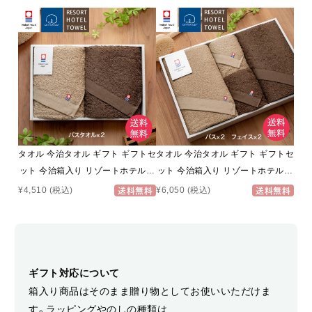
タオル 今治タオル ギフト ギフトセ
タオル 今治タオル ギフト ギフトセ
ット 今治箱入り リゾートホテルタ
ット 今治箱入り リゾートホテルタ
オルギフト ( バスタオル 2枚 ベー
オルギフト ( バスタオル 2枚 + フ
¥4,510
(税込)
¥6,050
(税込)
送料無料
送料無料
ジュ/ブラウン BOX付) 今治タオル
ェイスタオル 2枚 ベージュ ブラウ
タオルギフト ホテルタオル 今治 タ
ン BOX付 ）タオルギフト 今治 タオ
オル お祝い お返し 内祝い 出産祝
ル お祝い お返し 内祝い 出産祝い
い 結婚祝い 快気祝い 香典返し
快気祝い 香典返し お歳暮
ギフト対応について
箱入り商品はそのまま贈り物としてお使いいただけま
す。ラッピングやのしの種類は