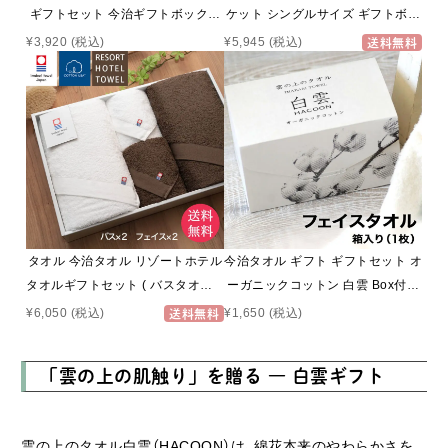
ギフトセット 今治ギフトボックス
ケット シングルサイズ ギフトボッ
入り フェイスタオル 2枚セット ス
クス
¥3,920
(税込)
¥5,945
(税込)
送料無料
ポーツタオル 】 今治 SWAM スワム
セージ×1 ネイビー×1 約W25cm ×
T115cm 日本製 吸水性 かわいい 非
伸縮タイプ お中元 プレゼント
タオル 今治タオル リゾートホテル
今治タオル ギフト ギフトセット オ
タオルギフトセット ( バスタオル 2
ーガニックコットン 白雲 Box付き
枚+ フェイスタオル 2枚 ホワイト
フェイス タオル (1枚入り 箱入れ
¥1,650
(税込)
¥6,050
(税込)
送料無料
ブラウン) 今治タオル ギフト タオ
ギフト ) ハクーン オーガニック 雲
ルギフト 今治 タオル ホテルタオル
の上の肌触り 今治 いまばりタオル
「雲の上の肌触り」を贈る ― 白雲ギフト
お祝い お返し 内祝い 出産祝い 結
日本製 【 HACOON 公式通販 在庫
婚祝い 快気祝い 香典返し
あり お歳暮 】
雲の上のタオル白雲（HACOON）は、綿花本来のやわらかさを