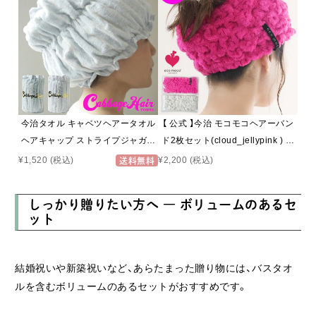
日本製 【 HACOON 公式通販 在庫
あり お歳暮 】
今治タオル キャベツヘアータオル
【 公式 】今治 モコモコヘアーバン
ヘアキャップ ストライプジャガー
ド2枚セット(cloud_jellypink ) ヘ
ド
アバンド 洗顔 ふっくら本物の肌触
¥2,200
(税込)
¥1,520
(税込)
送料無料
り♪ モコモコタオル ヘアーバンド
レディース (無撚糸) MOCOMOCO
しっかり贈りたい方へ ― ボリュームのあるセ
Towel Hair Band 日本製 ヘアータ
ット
ーバン
結婚祝いや新築祝いなど、あらたまった贈り物には、バスタオ
ルを含むボリュームのあるセットがおすすめです。