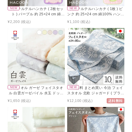
今治 テルテルハンカチ ( 2枚セッ
今治 テルテルハンカチ ( 1枚 ) ピ
ト ) パープル 約 25×24 cm 綿
ンク 約 25×24 cm 綿100% ハンカ
100% ハンカチ タオルハンカチ
チ タオルハンカチ てるてる坊主
¥2,200
(税込)
¥1,100
(税込)
てるてる坊主 ミニハンカチ ハン
ミニハンカチ ハンド プレゼント
ド プレゼント ギフト
ギフト
今治タオル ガーゼ フェイスタオ
送料無料 まとめ買い 今治 フェイ
ル 白雲ガーゼパイル 水玉 ドット
スタオル 北欧 ジャガード ( プラン
今治 日本製 ギフト 今治ガーゼタ
ツ ブルー 10枚セット ) 植物柄 速
¥1,650
(税込)
¥12,100
(税込)
送料無料
オル ガーゼタオル ガーゼパイル
乾 乾きやすい 吸水性 フェイス タ
プレゼント かわいい 日本製 綿
オル コスパ おしゃれ タオル ギフ
100％ コットン パイル
ト セット ふわふわ シンプル キッ
チン 洗面所