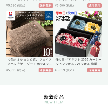
ージュ ピンク ブラウン ) 綿100%
¥5,610
(税込)
¥6,600
(税込)
送料無料
送料無料
Resort Hotel Towel 日本製 今治
ホテルタオル ホテルスタイルタオ
ル ホテルタイプ スタンダード ホ
テルバスタオル
今治タオル まとめ買い フェイス
母の日 ペアギフト 2026 カーネー
タオル 今治 リゾート ホテルタオ
ションタオル バラタオル 絢爛 ギ
ル 10枚セット 約34cm×77cm ブ
フト セット (お花をかたどった 今
¥5,995
(税込)
¥5,619
(税込)
送料無料
送料無料
ラウン 綿100% 日本製 プレゼン
治タオル フェイスタオル 2セッ
ト 内祝 快気祝い 結婚祝い 香典返
ト) ギフトボックス入り ラッピン
し ホテル仕様 出産祝い 国産 無地
グ 【 花以外 母の日 父の日 義母 】
Hotel Towel タオル 楽天 サプライ
ズデー
新着商品
NEW ITEM