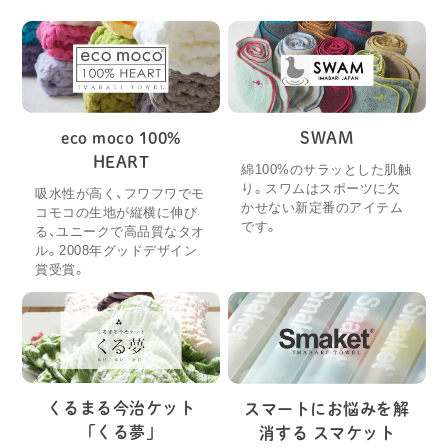
eco moco 100%
SWAM
HEART
綿100%のサラッとした肌触
り。スワムはスポーツに欠
吸水性が高く、フワフワでモ
かせない新定番のアイテム
コモコの生地が縦横に伸び
です。
る、ユニークで高品質なタオ
ル。2008年グッドデザイン
賞受賞。
くるまる今治ケット
スマートにお悩みを解
「くる夢」
消する スマケット