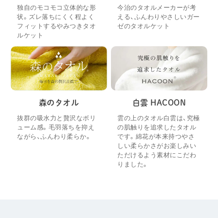
独自のモコモコ立体的な形
今治のタオルメーカーが考
状。ズレ落ちにくく程よく
える、ふんわりやさしいガー
フィットするやみつきタオ
ゼのタオルケット
ルケット
森のタオル
白雲 HACOON
抜群の吸水力と贅沢なボリ
雲の上のタオル白雲は、究極
ューム感。毛羽落ちを抑え
の肌触りを追求したタオル
ながら、ふんわり柔らか。
です。綿花が本来持つやさ
しい柔らかさがお楽しみい
ただけるよう素材にこだわ
りました。