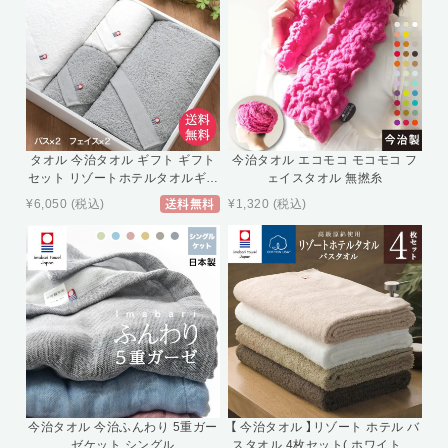
タオル 今治タオル ギフト ギフト
今治タオル エコモコ モコモコ フ
セット リゾートホテルタオルギフ
ェイスタオル 無撚糸
トセット (バスタオル2枚+フェイ
¥6,050
(税込)
¥1,320
(税込)
送料無料
スタオル2枚 ホワイト グレー) タ
オルギフト バスタオル フェイス
タオル 今治 ホテルタオル お祝い
お返し 内祝い 出産祝い 快気祝い
今治タオル 今治ふんわり 5重ガー
【 今治タオル 】リゾート ホテル バ
ゼケット シングル
スタオル 4枚セット( ホワイト ベ