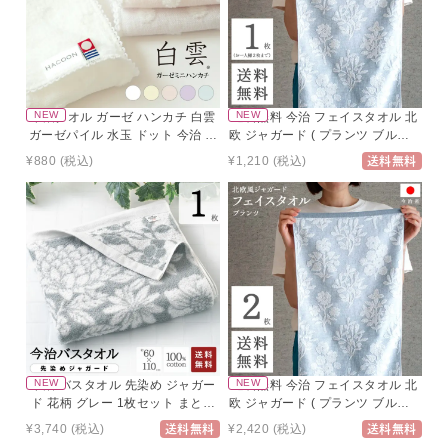
今治タオル ガーゼ ハンカチ 白雲
送料無料 今治 フェイスタオル 北
ガーゼパイル 水玉 ドット 今治 日
欧 ジャガード ( プランツ ブルー 1
本製 ギフト ハンドタオル 今治ガ
枚 ) 植物柄 速乾 乾きやすい フェ
¥880
(税込)
¥1,210
(税込)
送料無料
ーゼタオル ガーゼタオル ガーゼ
イス タオル コスパ おしゃれ タオ
パイル かわいい 日本製 綿100％
ル ギフト ふわふわ シンプル キッ
コットン パイル
チン 洗面所
今治 バスタオル 先染め ジャガー
送料無料 今治 フェイスタオル 北
ド 花柄 グレー 1枚セット まとめ
欧 ジャガード ( プランツ ブルー 2
買い 約60×110 cm ベビー タオル
枚セット ) 植物柄 速乾 乾きやすい
¥3,740
(税込)
¥2,420
(税込)
送料無料
送料無料
バスタオル かわいい 今治製
吸水 まとめ買い フェイス タオル