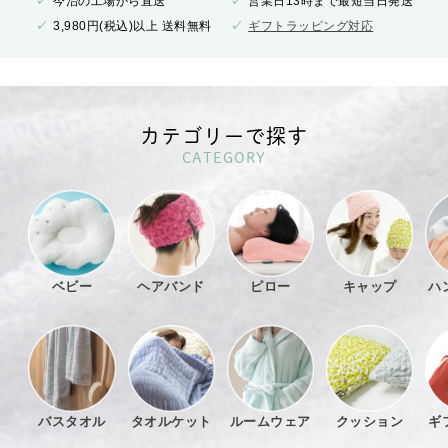
今治の工場から直送
営業日13時まで最短当日発送
3,980円(税込)以上 送料無料
ギフトラッピング対応
カテゴリーで探す
CATEGORY
ベビー
ヘアバンド
ピロー
キャップ
ハ
バスタオル
タオルケット
ルームウェア
クッション
ギ