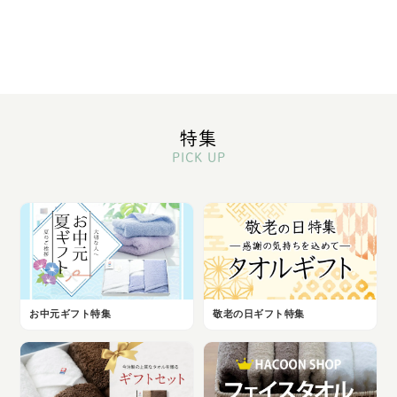
コスパ おしゃれ タオル ギフト お
得 セット ふわふわ シンプル キッ
チン 洗面所
特集
PICK UP
お中元ギフト特集
敬老の日ギフト特集