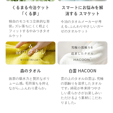
くるまる今治ケット
スマートにお悩みを解
「くる夢」
消する スマケット
独自のモコモコ立体的な形
今治のタオルメーカーが考
状。ズレ落ちにくく程よく
える、ふんわりやさしいガー
フィットするやみつきタオ
ゼのタオルケット
ルケット
森のタオル
白雲 HACOON
抜群の吸水力と贅沢なボリ
雲の上のタオル白雲は、究極
ューム感。毛羽落ちを抑え
の肌触りを追求したタオル
ながら、ふんわり柔らか。
です。綿花が本来持つやさ
しい柔らかさがお楽しみい
ただけるよう素材にこだわ
りました。