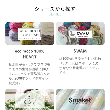
シリーズから探す
SERIES
eco moco 100%
SWAM
HEART
綿100%のサラッとした肌触
り。スワムはスポーツに欠
吸水性が高く、フワフワでモ
かせない新定番のアイテム
コモコの生地が縦横に伸び
です。
る、ユニークで高品質なタオ
ル。2008年グッドデザイン
賞受賞。