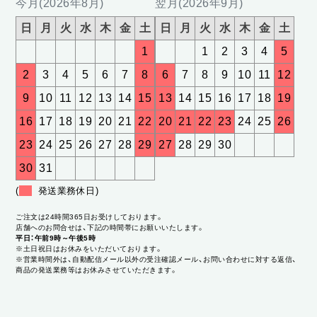
今月(2026年8月)
翌月(2026年9月)
日
月
火
水
木
金
土
日
月
火
水
木
金
土
1
1
2
3
4
5
2
3
4
5
6
7
8
6
7
8
9
10
11
12
9
10
11
12
13
14
15
13
14
15
16
17
18
19
16
17
18
19
20
21
22
20
21
22
23
24
25
26
23
24
25
26
27
28
29
27
28
29
30
30
31
(
発送業務休日)
ご注文は24時間365日お受けしております。
店舗へのお問合せは、下記の時間帯にお願いいたします。
平日：午前9時～午後5時
※土日祝日はお休みをいただいております。
※営業時間外は、自動配信メール以外の受注確認メール、お問い合わせに対する返信、
商品の発送業務等はお休みさせていただきます。