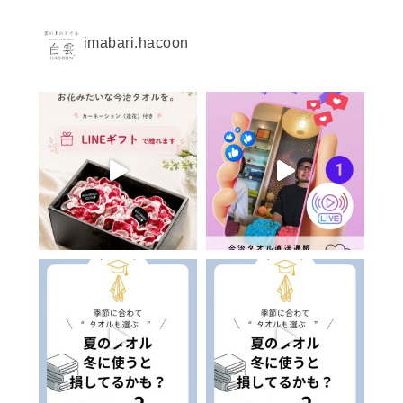
imabari.hacoon