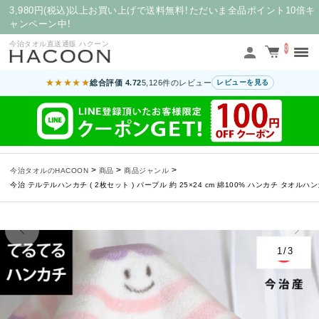
3,980円(税込)以上お買い上げで送料無料！ただいま全品ポイント10倍キ
ャンペーン中！
今治タオル直送通販 ハクーン
0
★★★★★
総合評価 4.72
5,126件のレビュー
レビューを見る
>
>
>
今治タオルのHACOON
商品
商品ジャンル
今治 テルテルハンカチ ( 2枚セット ) パープル 約 25×24 cm 綿100% ハンカチ タオ
1/3