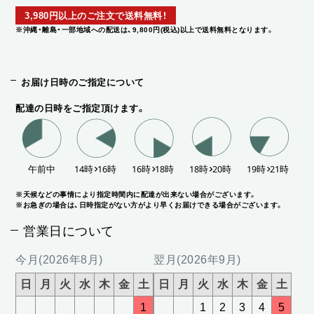
3,980円以上のご注文で送料無料！
※沖縄・離島・一部地域への配送は、9,800円(税込)以上で送料無料となります。
お届け日時のご指定について
配達の日時をご指定頂けます。
※天候などの事情により指定時間内に配達が出来ない場合がございます。
※お急ぎの場合は、日時指定がない方がより早くお届けできる場合がございます。
営業日について
今月(2026年8月)
翌月(2026年9月)
日
月
火
水
木
金
土
日
月
火
水
木
金
土
1
1
2
3
4
5