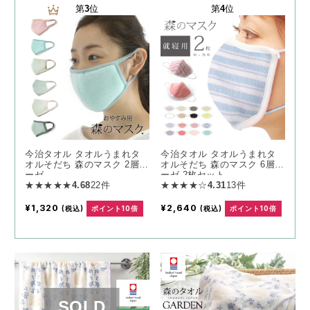
第
3
位
第
4
位
今治タオル タオルうまれタ
今治タオル タオルうまれタ
オルそだち 森のマスク 2層ガ
オルそだち 森のマスク 6層ガ
ーゼ
ーゼ 2枚セット
★★★★★
4.68
22件
★★★★☆
4.31
13件
¥1,320
¥2,640
(税込)
ポイント10倍
(税込)
ポイント10倍