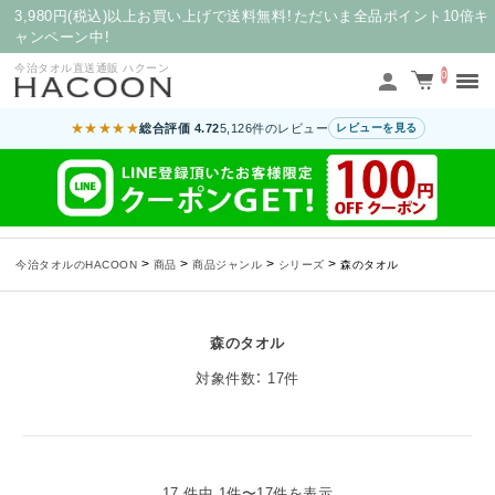
3,980円(税込)以上お買い上げで送料無料！ただいま全品ポイント10倍キ
ャンペーン中！
今治タオル直送通販 ハクーン
0
★★★★★
総合評価 4.72
5,126件のレビュー
レビューを見る
>
>
>
>
今治タオルのHACOON
商品
商品ジャンル
シリーズ
森のタオル
森のタオル
対象件数： 17件
17 件中 1件〜17件を表示