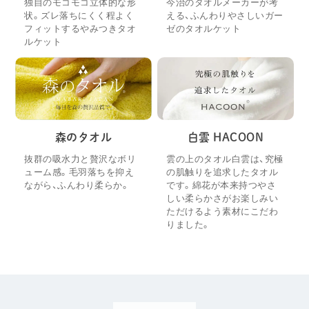
独自のモコモコ立体的な形
今治のタオルメーカーが考
状。ズレ落ちにくく程よく
える、ふんわりやさしいガー
フィットするやみつきタオ
ゼのタオルケット
ルケット
森のタオル
白雲 HACOON
抜群の吸水力と贅沢なボリ
雲の上のタオル白雲は、究極
ューム感。毛羽落ちを抑え
の肌触りを追求したタオル
ながら、ふんわり柔らか。
です。綿花が本来持つやさ
しい柔らかさがお楽しみい
ただけるよう素材にこだわ
りました。