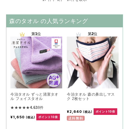
森のタオル の人気ランキング
第
1
位
第
2
位
今治タオル ずっと清潔タオ
今治タオル 森の鼻出しマス
ル フェイスタオル
ク 2枚セット
★★★★★
4.63
8件
¥2,640
(税込)
ポイント10倍
¥1,650
(税込)
ポイント10倍
送料無料