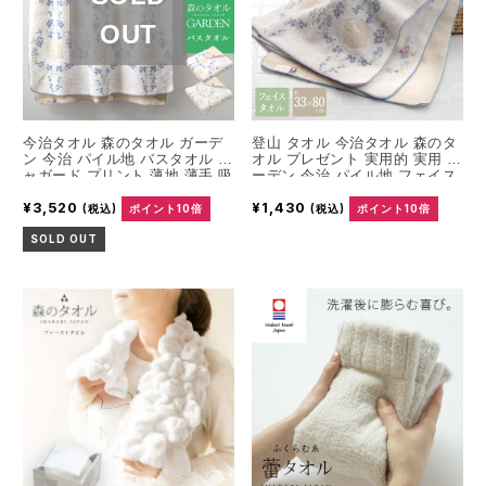
今治タオル 森のタオル ガーデ
登山 タオル 今治タオル 森のタ
ン 今治 パイル地 バスタオル ジ
オル プレゼント 実用的 実用 ガ
ャガード プリント 薄地 薄手 吸
ーデン 今治 パイル地 フェイス
水 速乾 柔らか バス ギフト プ
タオル ジャガード プリント 薄
¥3,520
¥1,430
レゼント 内祝い 出産祝い ベビ
地 薄手 吸水 速乾 柔らか フェ
(税込)
ポイント10倍
(税込)
ポイント10倍
ー かわいい おしゃれ オシャレ
イス ギフト プレゼント 内祝い
SOLD OUT
出産祝い ベビー おしゃれ オシ
ャレ