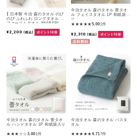
今治タオル 森のタオル 蕾タオ
【 日本製 今治 森のタオル のび
ル フェイスタオル 1P 和紙袋入
のび ふわふわ ロングタオル 】
り
ファーストタオル IMABARI
★★★★★
5.00
1件
JAPAN 【 ヘアータオル 】 お中
¥2,200
元 ギフト プレゼント
(税込)
ポイント10倍
¥2,310
(税込)
ポイント10倍
送料無料
今治タオル 森のタオル 蕾タオ
今治タオル 森のタオル バスタ
ル ハンドタオル 1P 和紙袋入り
オル
★★★☆☆
3.00
1件
★★★★★
4.71
7件