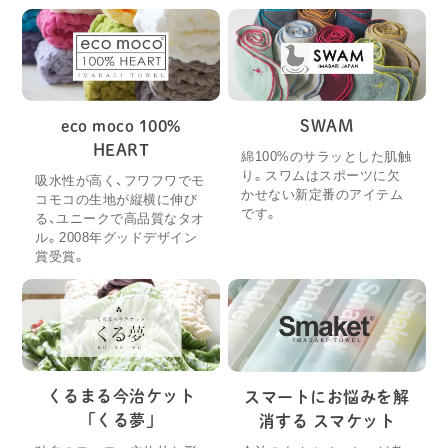
eco moco 100%
SWAM
HEART
綿100%のサラッとした肌触
り。スワムはスポーツに欠
吸水性が高く、フワフワでモ
かせない新定番のアイテム
コモコの生地が縦横に伸び
です。
る、ユニークで高品質なタオ
ル。2008年グッドデザイン
賞受賞。
くるまる今治ケット
スマートにお悩みを解
「くる夢」
消する スマケット