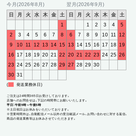
今月(2026年8月)
翌月(2026年9月)
日
月
火
水
木
金
土
日
月
火
水
木
金
土
1
1
2
3
4
5
2
3
4
5
6
7
8
6
7
8
9
10
11
12
9
10
11
12
13
14
15
13
14
15
16
17
18
19
16
17
18
19
20
21
22
20
21
22
23
24
25
26
23
24
25
26
27
28
29
27
28
29
30
30
31
(
発送業務休日)
ご注文は24時間365日お受けしております。
店舗へのお問合せは、下記の時間帯にお願いいたします。
平日：午前9時～午後5時
※土日祝日はお休みをいただいております。
※営業時間外は、自動配信メール以外の受注確認メール、お問い合わせに対する返信、
商品の発送業務等はお休みさせていただきます。