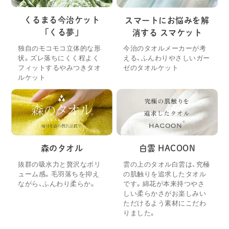
くるまる今治ケット
スマートにお悩みを解
「くる夢」
消する スマケット
独自のモコモコ立体的な形
今治のタオルメーカーが考
状。ズレ落ちにくく程よく
える、ふんわりやさしいガー
フィットするやみつきタオ
ゼのタオルケット
ルケット
森のタオル
白雲 HACOON
抜群の吸水力と贅沢なボリ
雲の上のタオル白雲は、究極
ューム感。毛羽落ちを抑え
の肌触りを追求したタオル
ながら、ふんわり柔らか。
です。綿花が本来持つやさ
しい柔らかさがお楽しみい
ただけるよう素材にこだわ
りました。