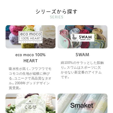
シリーズから探す
SERIES
eco moco 100%
SWAM
HEART
綿100%のサラッとした肌触
り。スワムはスポーツに欠
吸水性が高く、フワフワでモ
かせない新定番のアイテム
コモコの生地が縦横に伸び
です。
る、ユニークで高品質なタオ
ル。2008年グッドデザイン
賞受賞。