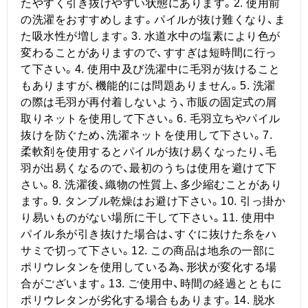
たやすく引き抜けやすい状態にあります。2. 使用前
の洗濯をおすすめします。パイルが抜け難くなり、ま
た吸水性が増します。3. 水道水中の塩素により色が
変わることがありますので、すすぎは短時間に行っ
て下さい。4. 使用中及び洗濯中に毛羽が抜けること
もありますが、機能的には問題ありません。5. 洗濯
の際は毛羽が再付着しないよう、市販の固定式の屑
取りネットを使用して下さい。6. 毛羽立ちやパイル
抜けを防ぐため、洗濯ネットを使用して下さい。7.
柔軟剤を使用するとパイルが抜け易くなったり、毛
羽が出易くなるので、最初のうちは使用を避けて下
さい。8. 洗濯後、織物の性質上、多少縮むことがあり
ます。9. タンブル乾燥はお避け下さい。10. 引っ掛か
り易いものがない場所に干して下さい。11. 使用中
パイル糸が引き抜けた場合は、すぐに抜けた糸をハ
サミで切って下さい。12. この商品は地糸の一部に
ポリウレタンを使用している為、形状が変化する場
合がございます。13. ご使用中、時間の経過とともに
ポリウレタンが劣化する場合もあります。14. 脱水