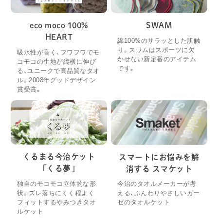
eco moco 100%
SWAM
HEART
綿100%のサラッとした肌触
り。スワムはスポーツに欠
吸水性が高く、フワフワでモ
かせない新定番のアイテム
コモコの生地が縦横に伸び
です。
る、ユニークで高品質なタオ
ル。2008年グッドデザイン
賞受賞。
くるまる今治ケット
スマートにお悩みを解
「くる夢」
消する スマケット
独自のモコモコ立体的な形
今治のタオルメーカーが考
状。ズレ落ちにくく程よく
える、ふんわりやさしいガー
フィットするやみつきタオ
ゼのタオルケット
ルケット