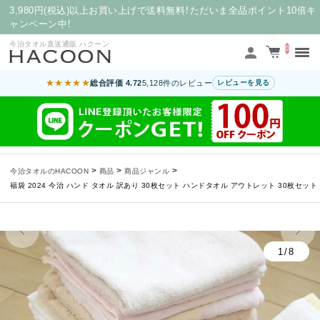
3,980円(税込)以上お買い上げで送料無料！ただいま全品ポイント10倍キ
ャンペーン中！
今治タオル直送通販 ハクーン
0
★★★★★
総合評価 4.72
5,128件のレビュー
レビューを見る
>
>
>
今治タオルのHACOON
商品
商品ジャンル
福袋 2024 今治 ハンド タオル 訳あり 30枚セット ハンドタオル アウトレット 30枚セ
1/8