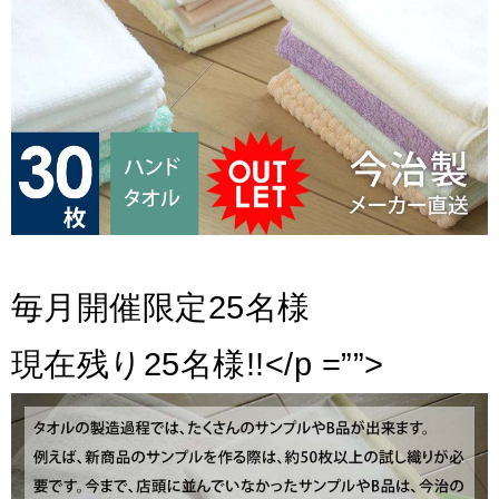
毎月開催限定25名様
現在残り25名様!!</p =””>