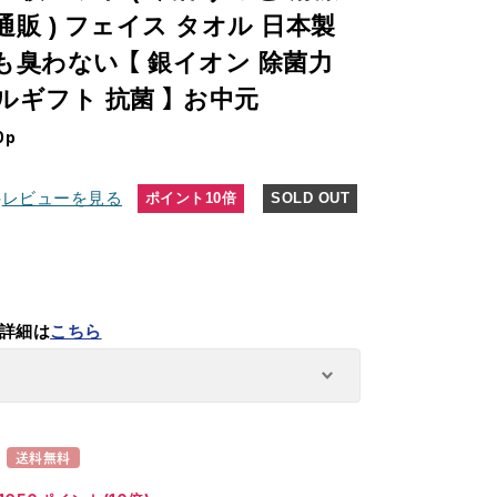
通販 ) フェイス タオル 日本製
も臭わない 【 銀イオン 除菌力
ルギフト 抗菌 】 お中元
0p
件
レビューを見る
ポイント10倍
SOLD OUT
詳細は
こちら
)
送料無料