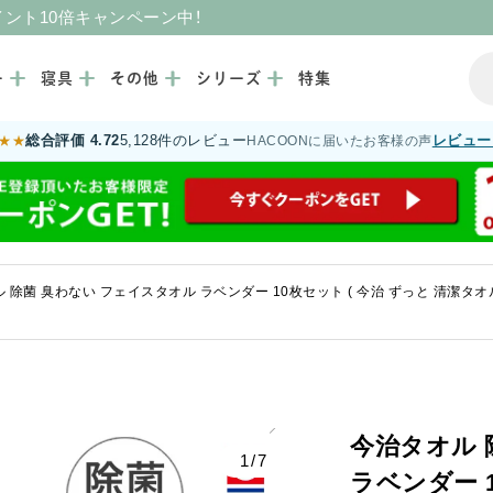
イント10倍キャンペーン中！
ー
寝具
その他
シリーズ
特集
総合評価 4.72
5,128件のレビュー
レビュー
★★
HACOONに届いたお客様の声
 除菌 臭わない フェイスタオル ラベンダー 10枚セット ( 今治 ずっと 清潔タオ
今治タオル 
1/7
ラベンダー 1