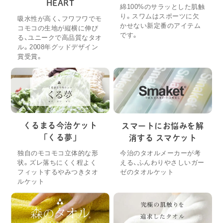
HEART
綿100%のサラッとした肌触
り。スワムはスポーツに欠
吸水性が高く、フワフワでモ
かせない新定番のアイテム
コモコの生地が縦横に伸び
です。
る、ユニークで高品質なタオ
ル。2008年グッドデザイン
賞受賞。
くるまる今治ケット
スマートにお悩みを解
「くる夢」
消する スマケット
独自のモコモコ立体的な形
今治のタオルメーカーが考
状。ズレ落ちにくく程よく
える、ふんわりやさしいガー
フィットするやみつきタオ
ゼのタオルケット
ルケット