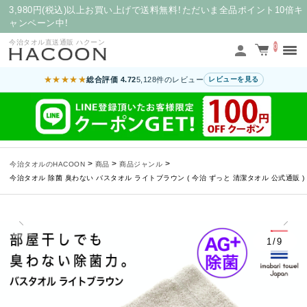
3,980円(税込)以上お買い上げで送料無料！ただいま全品ポイント10倍キ
ャンペーン中！
今治タオル直送通販 ハクーン
0
★★★★★
総合評価 4.72
5,128件のレビュー
レビューを見る
>
>
>
今治タオルのHACOON
商品
商品ジャンル
今治タオル 除菌 臭わない バスタオル ライトブラウン ( 今治 ずっと 清潔タオル 公式通販 )
1/9