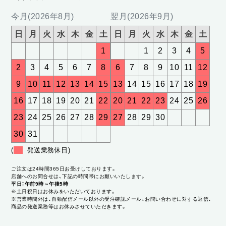
今月(2026年8月)
翌月(2026年9月)
日
月
火
水
木
金
土
日
月
火
水
木
金
土
1
1
2
3
4
5
2
3
4
5
6
7
8
6
7
8
9
10
11
12
9
10
11
12
13
14
15
13
14
15
16
17
18
19
16
17
18
19
20
21
22
20
21
22
23
24
25
26
23
24
25
26
27
28
29
27
28
29
30
30
31
(
発送業務休日)
ご注文は24時間365日お受けしております。
店舗へのお問合せは、下記の時間帯にお願いいたします。
平日：午前9時～午後5時
※土日祝日はお休みをいただいております。
※営業時間外は、自動配信メール以外の受注確認メール、お問い合わせに対する返信、
商品の発送業務等はお休みさせていただきます。