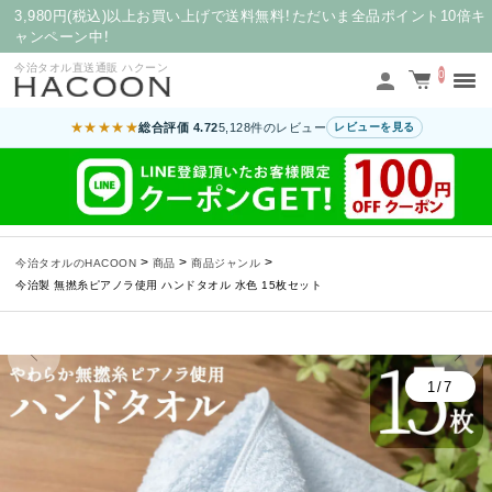
3,980円(税込)以上お買い上げで送料無料！ただいま全品ポイント10倍キ
ャンペーン中！
今治タオル直送通販 ハクーン
0
★★★★★
総合評価 4.72
5,128件のレビュー
レビューを見る
>
>
>
今治タオルのHACOON
商品
商品ジャンル
今治製 無撚糸ピアノラ使用 ハンドタオル 水色 15枚セット
1/7