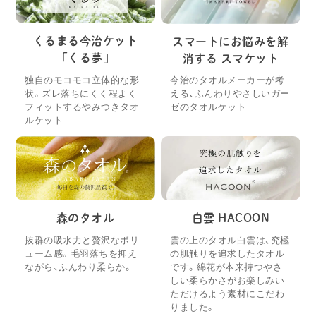
くるまる今治ケット
スマートにお悩みを解
「くる夢」
消する スマケット
独自のモコモコ立体的な形
今治のタオルメーカーが考
状。ズレ落ちにくく程よく
える、ふんわりやさしいガー
フィットするやみつきタオ
ゼのタオルケット
ルケット
森のタオル
白雲 HACOON
抜群の吸水力と贅沢なボリ
雲の上のタオル白雲は、究極
ューム感。毛羽落ちを抑え
の肌触りを追求したタオル
ながら、ふんわり柔らか。
です。綿花が本来持つやさ
しい柔らかさがお楽しみい
ただけるよう素材にこだわ
りました。