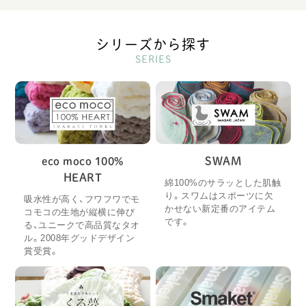
シリーズから探す
SERIES
eco moco 100%
SWAM
HEART
綿100%のサラッとした肌触
り。スワムはスポーツに欠
吸水性が高く、フワフワでモ
かせない新定番のアイテム
コモコの生地が縦横に伸び
です。
る、ユニークで高品質なタオ
ル。2008年グッドデザイン
賞受賞。