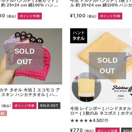
テルテルハンカチ ( 2枚セット )
今治 テルテルハンカチ ( 1枚 )
約 25×24 cm 綿100% ハンカ
ル 約 25×24 cm 綿100% ハン
オルハンカチ てるてる坊主 ミニ
オルハンカチ てるてる坊主 ミ
チ ハンド プレゼント ギフト
カチ ハンド プレゼント ギフト
200
¥1,100
(税込)
ポイント10倍
(税込)
ポイント10倍
ンカチ タオル 今治 】 エコモコ ア
 スキン ハンカチタオル ( ハネ
/ オゾン漂白 ) 公式通販 ふっくら
と肌触り！【楽天ランキング3位】
0
(税込)
ポイント10倍
SOLD OUT
今治 レインボー ( ハンドタオル 
co animal skin Towel 日本製
ロー ( 1枚のみ ネコポス ) ホ
 タオル 生地 (3枚まで送料無料)
無料
ル 日本製 かわいい 刺繍入り 刺
★★★★★
4.50
2件
ecomoco100%HEART エコモ
¥770
(税込)
ポイント10倍
SOL