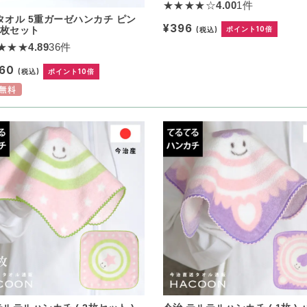
★★★★☆
4.00
1件
タオル 5重ガーゼハンカチ ピン
¥396
0枚セット
(税込)
ポイント10倍
★★★
4.89
36件
760
(税込)
ポイント10倍
無料