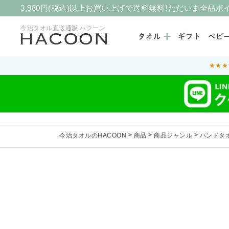
3,980円(税込)以上お買い上げで送料無料！ただいま全品ポ
今治タオル直送通販 ハクーン
タオル
ギフト
ベビ
★★★
今治タオルのHACOON
>
商品
>
商品ジャンル
>
ハンドタ