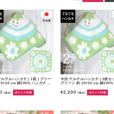
テルテルハンカチ ( 1枚 ) グリー
今治 テルテルハンカチ ( 2枚セッ
25×24 cm 綿100% ハンカチ タ
グリーン 約 25×24 cm 綿100%
ンカチ てるてる坊主 ミニハン
カチ タオルハンカチ てるてる坊
ハンド プレゼント ギフト
ニハンカチ ハンド プレゼント 
00
¥2,200
(税込)
ポイント10倍
(税込)
ポイント10倍