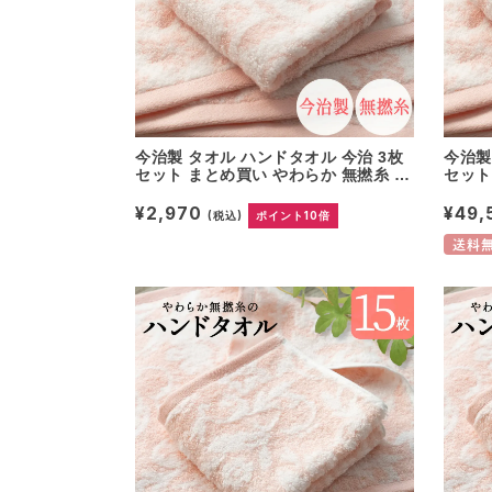
今治製 タオル ハンドタオル 今治 3枚
今治製
セット まとめ買い やわらか 無撚糸 ピ
セット
アノラ使用 綿100% 日本製 プレゼン
アノラ
ト 内祝 快気祝い 結婚祝い 香典返し
ト 内
¥2,970
¥49
(税込)
ポイント10倍
ホテル仕様 出産祝い コットン 可愛い
ホテル
国産 無地 パイル ウォッシュタオル 母
国産 
送料
の日
の日