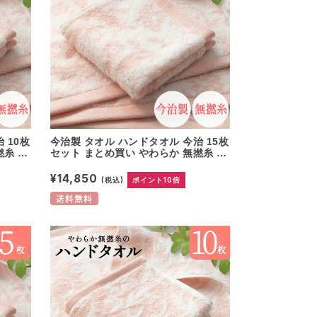
 10枚
今治製 タオル ハンドタオル 今治 15枚
撚糸 ピ
セット まとめ買い やわらか 無撚糸 ピ
レゼン
アノラ使用 綿100% 日本製 プレゼン
典返し
ト 内祝 快気祝い 結婚祝い 香典返し
¥14,850
(税込)
ポイント10倍
可愛い
ホテル仕様 出産祝い コットン 可愛い
オル 母
国産 無地 パイル ウォッシュタオル 母
送料無料
の日