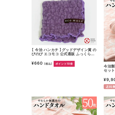
【 今治 ハンカチ 】グッドデザイン賞 の
びのび エコモコ 公式通販 ふっくら本
物の肌触り！ モコモコミニハンカチ
色： Fujiyama (ハネル糸/オゾン漂白)
¥660
(税込)
ポイント10倍
今治製
かわいい ECOMOCO TOWEL Mini
セット
Handkerchief 日本製 スポーツ・アウ
アノラ
トドア ハオル
ト 内
¥9,
ホテル
国産 
送料
の日