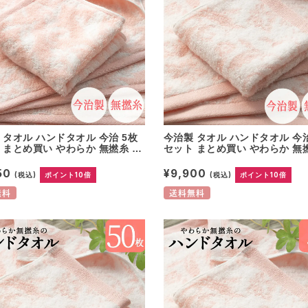
 タオル ハンドタオル 今治 5枚
今治製 タオル ハンドタオル 今治
 まとめ買い やわらか 無撚糸 ピ
セット まとめ買い やわらか 無
使用 綿100% 日本製 プレゼン
アノラ使用 綿100% 日本製 プ
祝 快気祝い 結婚祝い 香典返し
ト 内祝 快気祝い 結婚祝い 香
50
¥9,900
(税込)
ポイント10倍
(税込)
ポイント10倍
仕様 出産祝い コットン 可愛い
ホテル仕様 出産祝い コットン 
無地 パイル ウォッシュタオル 母
国産 無地 パイル ウォッシュタ
無料
送料無料
の日