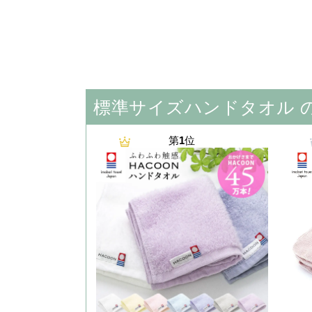
標準サイズハンドタオル 
第
1
位