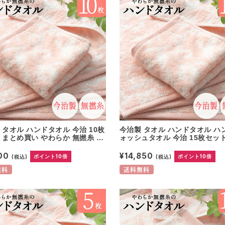
 タオル ハンドタオル 今治 10枚
今治製 タオル ハンドタオル ハ
 まとめ買い やわらか 無撚糸 ピ
ォッシュタオル 今治 15枚セッ
使用 綿100% 日本製 プレゼン
め買い やわらか 無撚糸 ピアノ
祝 快気祝い 結婚祝い 香典返し
綿100% 日本製 プレゼント 内祝
900
¥14,850
(税込)
ポイント10倍
(税込)
ポイント10倍
仕様 出産祝い コットン 可愛い
祝い 結婚祝い 香典返し ホテル
無地 パイル ウォッシュタオル 母
産祝い コットン 可愛い 国産 無
無料
送料無料
イル 母の日