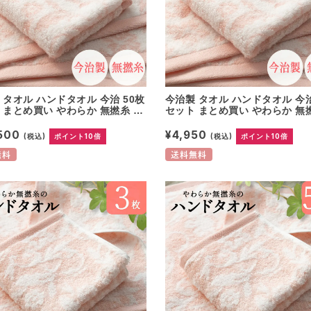
 タオル ハンドタオル 今治 50枚
今治製 タオル ハンドタオル 今治
 まとめ買い やわらか 無撚糸 ピ
セット まとめ買い やわらか 無
使用 綿100% 日本製 プレゼン
アノラ使用 綿100% 日本製 プ
祝 快気祝い 結婚祝い 香典返し
ト 内祝 快気祝い 結婚祝い 香
,500
¥4,950
(税込)
ポイント10倍
(税込)
ポイント10倍
仕様 出産祝い コットン 可愛い
ホテル仕様 出産祝い コットン 
無地 パイル ウォッシュタオル 母
国産 無地 パイル ウォッシュタ
無料
送料無料
の日