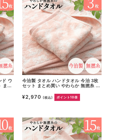
ンド ウ
今治製 タオル ハンドタオル 今治 3枚
ト まと
セット まとめ買い やわらか 無撚糸 ピ
ラ使用
アノラ使用 綿100% ウォッシュタオル
 快気
日本製 プレゼント 内祝 快気祝い 結婚
¥2,970
(税込)
ポイント10倍
仕様 出
祝い 香典返し ホテル仕様 出産祝い コ
地 パ
ットン 可愛い 国産 無地 パイル 母の
日