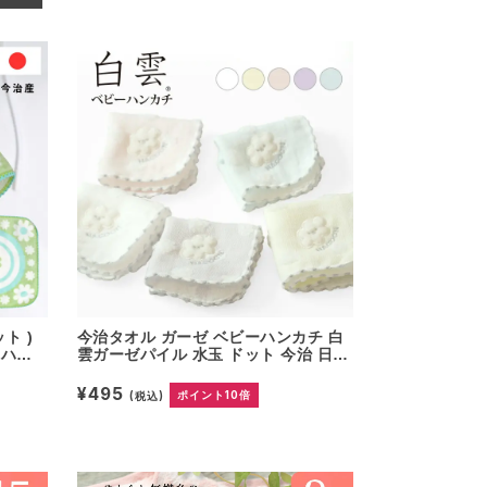
ト )
今治タオル ガーゼ ベビーハンカチ 白
 ハン
雲ガーゼパイル 水玉 ドット 今治 日本
主 ミ
製 ギフト ミニハンカチ 今治ガーゼタ
ギフト
オル ガーゼタオル ガーゼパイル かわ
¥495
(税込)
ポイント10倍
いい 日本製 綿100％ コットン パイル