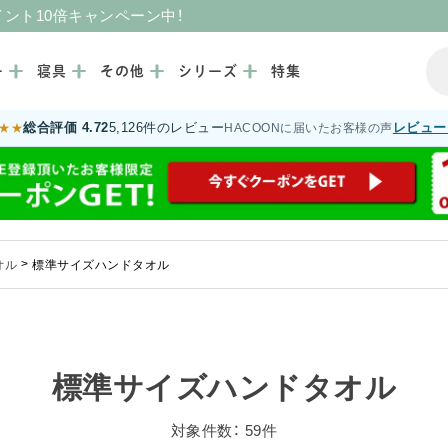
イント10倍キャンペーン中！
ー
寝具
その他
シリーズ
特集
総合評価 4.72
5,126件のレビュー
レビュー
★★
HACOONに届いたお客様の声
オル
>
標準サイズハンドタオル
標準サイズハンドタオル
対象件数： 59件