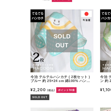
今治 テルテルハンカチ ( 2枚セット )
今治 
ブルー 約 25×24 cm 綿100% ハンカ
ン 約 
チ タオルハンカチ てるてる坊主 ミニ
オルハ
ハンカチ ハンド プレゼント ギフト
カチ 
¥2,200
¥1,1
(税込)
ポイント10倍
SOLD OUT