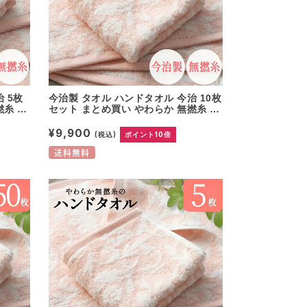
 5枚
今治製 タオル ハンドタオル 今治 10枚
撚糸 ピ
セット まとめ買い やわらか 無撚糸 ピ
レゼン
アノラ使用 綿100% 日本製 プレゼン
典返し
ト 内祝 快気祝い 結婚祝い 香典返し
¥9,900
(税込)
ポイント10倍
可愛い
ホテル仕様 出産祝い コットン 可愛い
オル 母
国産 無地 パイル ウォッシュタオル 母
送料無料
の日