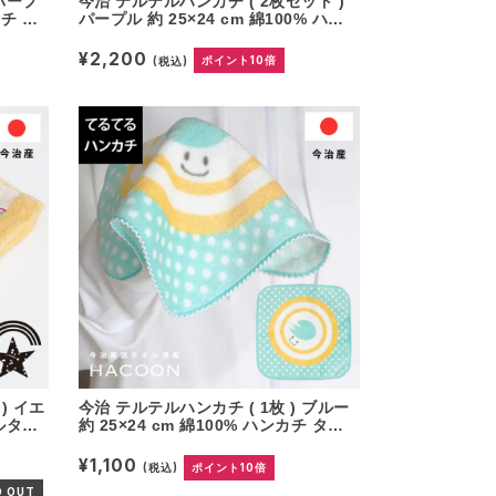
 パープ
今治 テルテルハンカチ ( 2枚セット )
カチ タ
パープル 約 25×24 cm 綿100% ハン
ニハン
カチ タオルハンカチ てるてる坊主 ミ
ニハンカチ ハンド プレゼント ギフト
¥2,200
(税込)
ポイント10倍
) イエ
今治 テルテルハンカチ ( 1枚 ) ブルー
テルタオ
約 25×24 cm 綿100% ハンカチ タオ
繍 虹
ルハンカチ てるてる坊主 ミニハンカ
コ
チ ハンド プレゼント ギフト
¥1,100
(税込)
ポイント10倍
D OUT