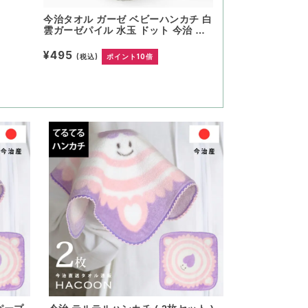
今治タオル ガーゼ ベビーハンカチ 白
雲ガーゼパイル 水玉 ドット 今治 日
本製 ギフト ミニハンカチ 今治ガーゼ
タオル ガーゼタオル ガーゼパイル か
¥495
(税込)
ポイント10倍
わいい 日本製 綿100％ コットン パイ
ル