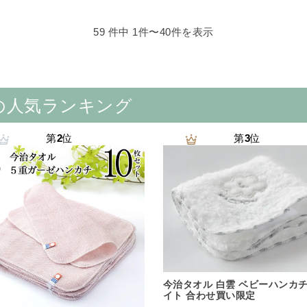
59 件中 1件〜40件を表示
の人気ランキング
第
2
位
第
3
位
今治タオル 白雲 ベビーハンカチ
イト 合わせ買い限定