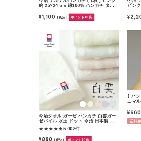
今治 テルテルハンカチ ( 1枚 ) ピンク
今治 
約 25×24 cm 綿100% ハンカチ タオ
ピンク 
ルハンカチ てるてる坊主 ミニハンカ
チ タ
チ ハンド プレゼント ギフト
ハンカ
¥1,100
¥2,
(税込)
ポイント10倍
【 ハ
ニマル
ル糸 
サラッ
¥66
今治タオル ガーゼ ハンカチ 白雲ガー
ecomo
ゼパイル 水玉 ドット 今治 日本製 ギ
こども
送料
フト ハンドタオル 今治ガーゼタオル
★★★★★
5.00
2件
ガーゼタオル ガーゼパイル かわいい
日本製 綿100％ コットン パイル
¥880
(税込)
ポイント10倍