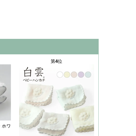
第
4
位
 ホワ