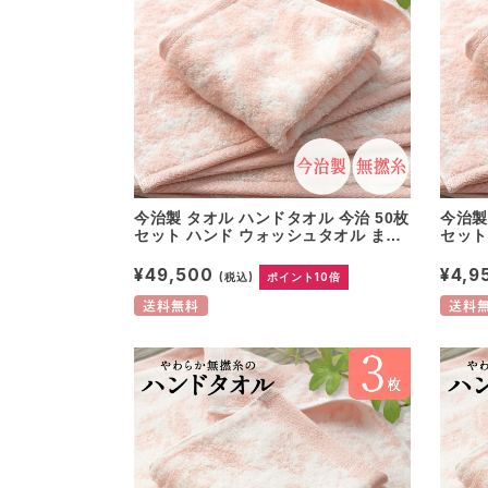
今治製 タオル ハンドタオル 今治 50枚
今治製
セット ハンド ウォッシュタオル まと
セット
め買い やわらか 無撚糸 ピアノラ使用
アノラ
綿100% 日本製 プレゼント 内祝 快気
ト 内
¥49,500
¥4,9
(税込)
ポイント10倍
祝い 香典返し 出産祝い コットン 可愛
ホテル
い 国産 無地 パイル ウォッシュタオル
国産 
送料無料
送料
母の日
の日