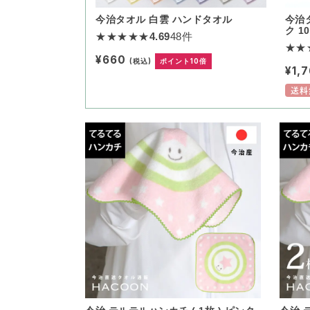
今治タオル 白雲 ハンドタオル
今治
ク 1
★★★★★
4.69
48件
★★
¥660
(税込)
ポイント10倍
¥1,
送料