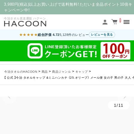
3,980円(税込)以上お買い上げで送料無料！ただいま全品ポイント10倍キ
ャンペーン中！
今治タオル直送通販 ハクーン
0
★★★★★
総合評価 4.72
5,128件のレビュー
レビューを見る
>
>
>
>
今治タオルのHACOON
商品
商品ジャンル
キャップ
【 公式 】今治 タオルキャップ &ミニハンカチ （25.オリーブ） メール便 女の子 男の子 大人 今
1/11