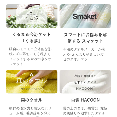
くるまる今治ケット
スマートにお悩みを解
「くる夢」
消する スマケット
独自のモコモコ立体的な形
今治のタオルメーカーが考
状。ズレ落ちにくく程よく
える、ふんわりやさしいガー
フィットするやみつきタオ
ゼのタオルケット
ルケット
森のタオル
白雲 HACOON
抜群の吸水力と贅沢なボリ
雲の上のタオル白雲は、究極
ューム感。毛羽落ちを抑え
の肌触りを追求したタオル