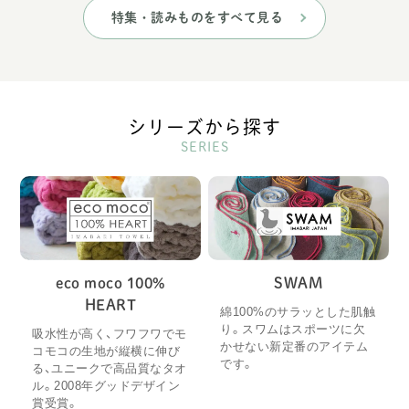
特集・読みものをすべて見る
シリーズから探す
SERIES
eco moco 100%
SWAM
HEART
綿100%のサラッとした肌触
り。スワムはスポーツに欠
吸水性が高く、フワフワでモ
かせない新定番のアイテム
コモコの生地が縦横に伸び
です。
る、ユニークで高品質なタオ
ル。2008年グッドデザイン
賞受賞。