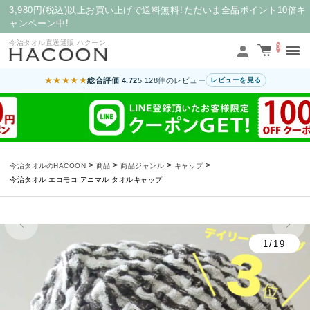
3,980円(税込)以上お買い上げで送料無料！ただいま全品ポイント10倍キ
ャンペーン中！
今治タオル直送通販 ハクーン
0
★★★★★
総合評価 4.72
5,128件のレビュー
レビューを見る
>
>
>
>
今治タオルのHACOON
商品
商品ジャンル
キャップ
今治タオル エコモコ アニマル タオルキャップ
1/19