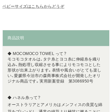
ベビーサイズはこちらからどうぞ
商品説明
◆ MOCOMOCO TOWEL って？
モコモコタオルは、タテ糸とヨコ糸に伸縮糸を織り
込み、熱処理し収縮させる事によりモコモコとした
形状が出来上がります。表情や風合いがとても楽し
い、愛媛県今治市の森商事株式会社が開発したオリ
ジナル商品です。実用新案登録 第3086950号
◆ ハネル糸って？
オーストラリアとアメリカはメンフィスの良質な綿
花をブレンドし、通常の綿花より極甘に撚ることに