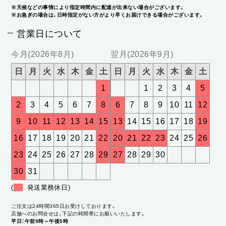
※天候などの事情により指定時間内に配達が出来ない場合がございます。
※お急ぎの場合は、日時指定がない方がより早くお届けできる場合がございます。
営業日について
今月(2026年8月)
翌月(2026年9月)
日
月
火
水
木
金
土
日
月
火
水
木
金
土
1
1
2
3
4
5
2
3
4
5
6
7
8
6
7
8
9
10
11
12
9
10
11
12
13
14
15
13
14
15
16
17
18
19
16
17
18
19
20
21
22
20
21
22
23
24
25
26
23
24
25
26
27
28
29
27
28
29
30
30
31
(
発送業務休日)
ご注文は24時間365日お受けしております。
店舗へのお問合せは、下記の時間帯にお願いいたします。
平日：午前9時～午後5時