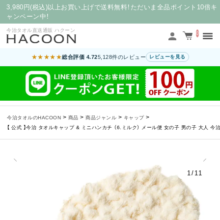
3,980円(税込)以上お買い上げで送料無料！ただいま全品ポイント10倍キ
ャンペーン中！
今治タオル直送通販 ハクーン
0
★★★★★
総合評価 4.72
5,128件のレビュー
レビューを見る
>
>
>
>
今治タオルのHACOON
商品
商品ジャンル
キャップ
【 公式 】今治 タオルキャップ & ミニハンカチ （6.ミルク） メール便 女の子 男の子 大人 今治
1/11