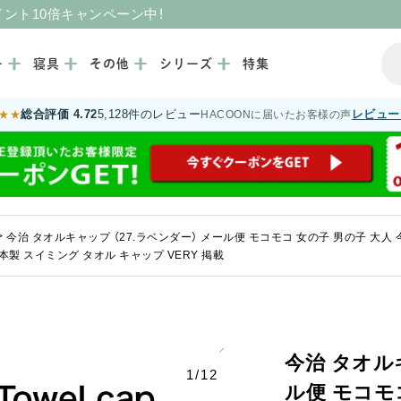
イント10倍キャンペーン中！
ー
寝具
その他
シリーズ
特集
総合評価 4.72
5,128件のレビュー
レビュー
★★
HACOONに届いたお客様の声
>
今治 タオルキャップ （27.ラベンダー） メール便 モコモコ 女の子 男の子 大人
 日本製 スイミング タオル キャップ VERY 掲載
今治 タオル
1/12
ル便 モコモ