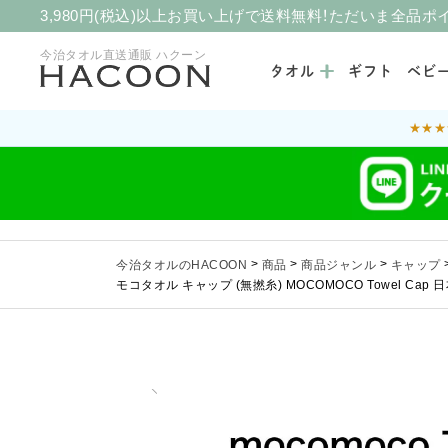
3,980円(税込)以上お買い上げで送料無料！ただいま全品ポ
今治タオル直送通販 ハクーン
タオル
ギフト
ベビ
★★★
今治タオルのHACOON
>
商品
>
商品ジャンル
>
キャップ
モコタオル キャップ (無撚糸) MOCOMOCO Towel Cap