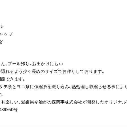
ル
ャップ
ダー
ん、プール帰り、お出かけにも♪♪
で隠れるよう少々長めのサイズでお作りしております。
調節できます。
、タテ糸とヨコ糸に伸縮糸を織り込み、熱処理し収縮させる事によ
す。
ても楽しい、愛媛県今治市の森商事株式会社が開発したオリジナル
86950号