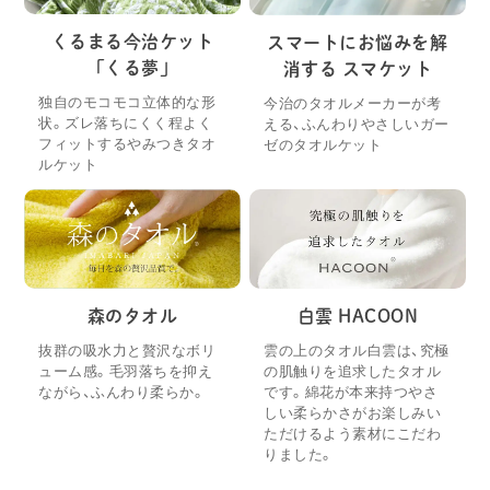
くるまる今治ケット
スマートにお悩みを解
「くる夢」
消する スマケット
独自のモコモコ立体的な形
今治のタオルメーカーが考
状。ズレ落ちにくく程よく
える、ふんわりやさしいガー
フィットするやみつきタオ
ゼのタオルケット
ルケット
森のタオル
白雲 HACOON
抜群の吸水力と贅沢なボリ
雲の上のタオル白雲は、究極
ューム感。毛羽落ちを抑え
の肌触りを追求したタオル
ながら、ふんわり柔らか。
です。綿花が本来持つやさ
しい柔らかさがお楽しみい
ただけるよう素材にこだわ
りました。