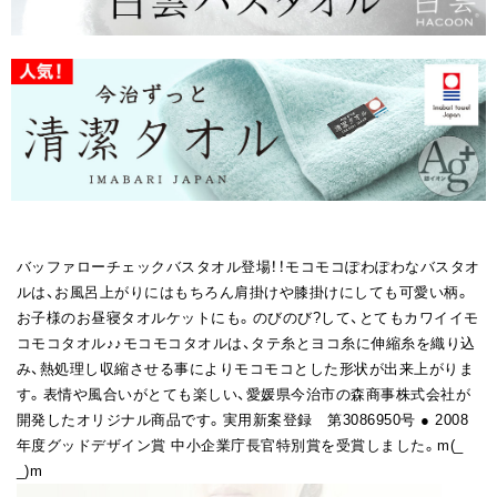
バッファローチェックバスタオル登場！！モコモコぽわぽわなバスタオ
ルは、お風呂上がりにはもちろん肩掛けや膝掛けにしても可愛い柄。
お子様のお昼寝タオルケットにも。のびのび?して、とてもカワイイモ
コモコタオル♪♪モコモコタオルは、タテ糸とヨコ糸に伸縮糸を織り込
み、熱処理し収縮させる事によりモコモコとした形状が出来上がりま
す。表情や風合いがとても楽しい、愛媛県今治市の森商事株式会社が
開発したオリジナル商品です。実用新案登録 第3086950号 ● 2008
年度グッドデザイン賞 中小企業庁長官特別賞を受賞しました。m(_
_)m