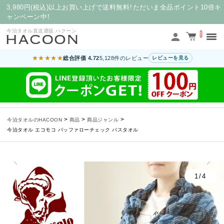
3,980円(税込)以上お買い上げで送料無料！ただいま全品ポイント10倍キ
ャンペーン中！
今治タオル直送通販 ハクーン
0
★★★★★
総合評価 4.72
5,128件のレビュー
レビューを見る
>
>
>
今治タオルのHACOON
商品
商品ジャンル
今治タオル エコモコ バッファローチェック バスタオル
1/4