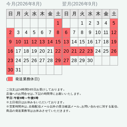
今月(2026年8月)
翌月(2026年9月)
日
月
火
水
木
金
土
日
月
火
水
木
金
土
1
1
2
3
4
5
2
3
4
5
6
7
8
6
7
8
9
10
11
12
9
10
11
12
13
14
15
13
14
15
16
17
18
19
16
17
18
19
20
21
22
20
21
22
23
24
25
26
23
24
25
26
27
28
29
27
28
29
30
30
31
(
発送業務休日)
ご注文は24時間365日お受けしております。
店舗へのお問合せは、下記の時間帯にお願いいたします。
平日：午前9時～午後5時
※土日祝日はお休みをいただいております。
※営業時間外は、自動配信メール以外の受注確認メール、お問い合わせに対する返信、
商品の発送業務等はお休みさせていただきます。