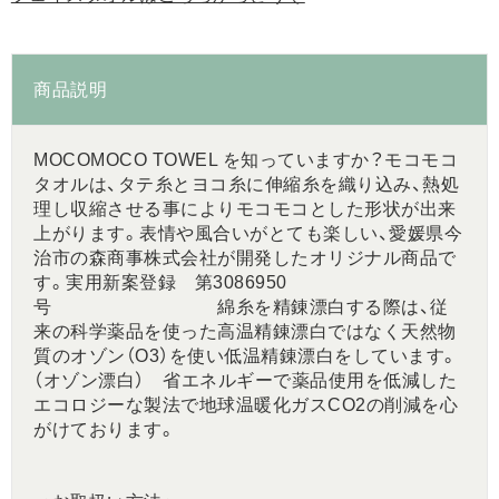
商品説明
MOCOMOCO TOWEL を知っていますか？モコモコ
タオルは、タテ糸とヨコ糸に伸縮糸を織り込み、熱処
理し収縮させる事によりモコモコとした形状が出来
上がります。表情や風合いがとても楽しい、愛媛県今
治市の森商事株式会社が開発したオリジナル商品で
す。実用新案登録 第3086950
号 綿糸を精錬漂白する際は、従
来の科学薬品を使った高温精錬漂白ではなく天然物
質のオゾン（O3）を使い低温精錬漂白をしています。
（オゾン漂白） 省エネルギーで薬品使用を低減した
エコロジーな製法で地球温暖化ガスCO2の削減を心
がけております。