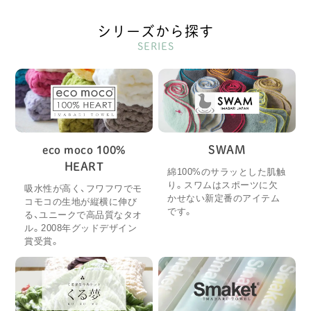
シリーズから探す
SERIES
eco moco 100%
SWAM
HEART
綿100%のサラッとした肌触
り。スワムはスポーツに欠
吸水性が高く、フワフワでモ
かせない新定番のアイテム
コモコの生地が縦横に伸び
です。
る、ユニークで高品質なタオ
ル。2008年グッドデザイン
賞受賞。