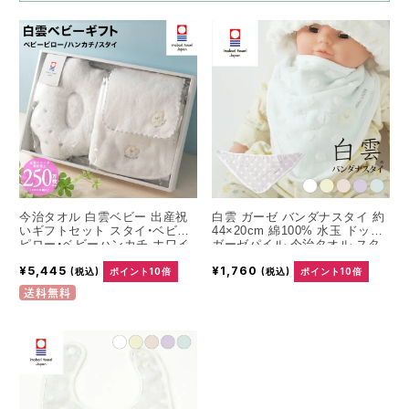
今治タオル 白雲ベビー 出産祝
白雲 ガーゼ バンダナスタイ 約
いギフトセット スタイ・ベビー
44×20cm 綿100% 水玉 ドット
ピロー・ベビーハンカチ ホワイ
ガーゼパイル 今治タオル スタ
ト 箱入り
イ ベビー プレゼント ギフト
¥5,445
¥1,760
(税込)
ポイント10倍
(税込)
ポイント10倍
送料無料