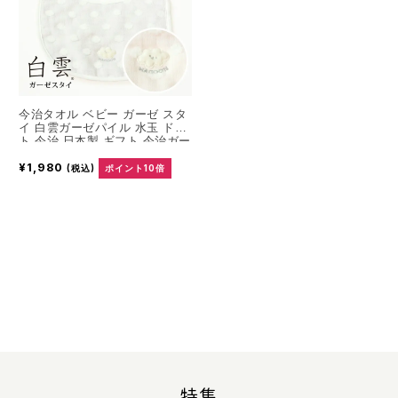
今治タオル ベビー ガーゼ スタ
イ 白雲ガーゼパイル 水玉 ドッ
ト 今治 日本製 ギフト 今治ガー
ゼタオル ガーゼタオル ガーゼ
¥1,980
パイル プレゼント かわいい 日
(税込)
ポイント10倍
本製 綿100％ コットン パイル
特集