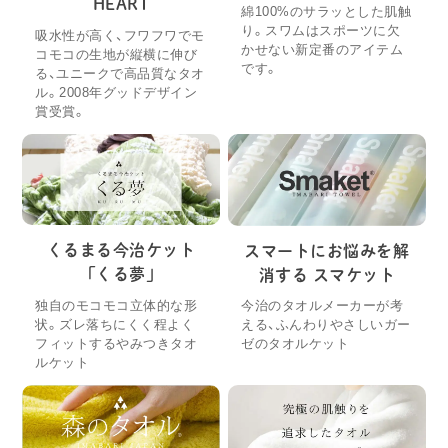
HEART
綿100%のサラッとした肌触
り。スワムはスポーツに欠
吸水性が高く、フワフワでモ
かせない新定番のアイテム
コモコの生地が縦横に伸び
です。
る、ユニークで高品質なタオ
ル。2008年グッドデザイン
賞受賞。
くるまる今治ケット
スマートにお悩みを解
「くる夢」
消する スマケット
独自のモコモコ立体的な形
今治のタオルメーカーが考
状。ズレ落ちにくく程よく
える、ふんわりやさしいガー
フィットするやみつきタオ
ゼのタオルケット
ルケット