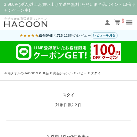
3,980円(税込)以上お買い上げで送料無料！ただいま全品ポイント10倍キ
ャンペーン中！
今治タオル直送通販 ハクーン
0
★★★★★
総合評価 4.72
5,128件のレビュー
レビューを見る
>
>
>
>
今治タオルのHACOON
商品
商品ジャンル
ベビー
スタイ
スタイ
対象件数： 3件
3 件中 1件〜3件を表示