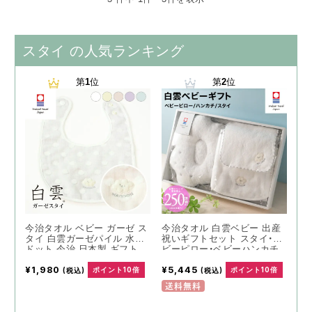
スタイ の人気ランキング
第
1
位
第
2
位
今治タオル ベビー ガーゼ ス
今治タオル 白雲ベビー 出産
タイ 白雲ガーゼパイル 水玉
祝いギフトセット スタイ・ベ
ドット 今治 日本製 ギフト
ビーピロー・ベビーハンカチ
今治ガーゼタオル ガーゼタ
ホワイト 箱入り
¥1,980
¥5,445
オル ガーゼパイル プレゼン
(税込)
ポイント10倍
(税込)
ポイント10倍
ト かわいい 日本製 綿100％
送料無料
コットン パイル