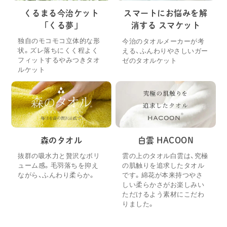
くるまる今治ケット
スマートにお悩みを解
「くる夢」
消する スマケット
独自のモコモコ立体的な形
今治のタオルメーカーが考
状。ズレ落ちにくく程よく
える、ふんわりやさしいガー
フィットするやみつきタオ
ゼのタオルケット
ルケット
森のタオル
白雲 HACOON
抜群の吸水力と贅沢なボリ
雲の上のタオル白雲は、究極
ューム感。毛羽落ちを抑え
の肌触りを追求したタオル
ながら、ふんわり柔らか。
です。綿花が本来持つやさ
しい柔らかさがお楽しみい
ただけるよう素材にこだわ
りました。