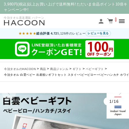
3,980円(税込)以上お買い上げで送料無料！ただいま全品ポイント10倍キ
ャンペーン中！
今治タオル直送通販 ハクーン
0
★★★★★
総合評価 4.72
5,126件のレビュー
レビューを見る
>
>
>
>
>
今治タオルのHACOON
商品
商品ジャンル
ギフト
ベビーギフト
今治タオル 白雲ベビー 出産祝いギフトセット スタイ・ベビーピロー・ベビーハンカチ ホワイ
1/16