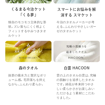
くるまる今治ケット
スマートにお悩みを解
「くる夢」
消する スマケット
独自のモコモコ立体的な形
今治のタオルメーカーが考
状。ズレ落ちにくく程よく
える、ふんわりやさしいガー
フィットするやみつきタオ
ゼのタオルケット
ルケット
森のタオル
白雲 HACOON
抜群の吸水力と贅沢なボリ
雲の上のタオル白雲は、究極
ューム感。毛羽落ちを抑え
の肌触りを追求したタオル
ながら、ふんわり柔らか。
です。綿花が本来持つやさ
しい柔らかさがお楽しみい
ただけるよう素材にこだわ
りました。