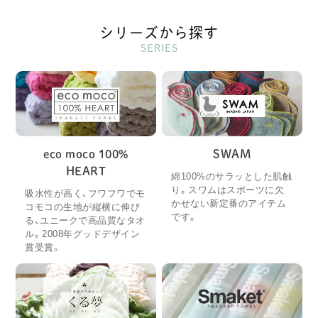
シリーズから探す
SERIES
eco moco 100%
SWAM
HEART
綿100%のサラッとした肌触
り。スワムはスポーツに欠
吸水性が高く、フワフワでモ
かせない新定番のアイテム
コモコの生地が縦横に伸び
です。
る、ユニークで高品質なタオ
ル。2008年グッドデザイン
賞受賞。