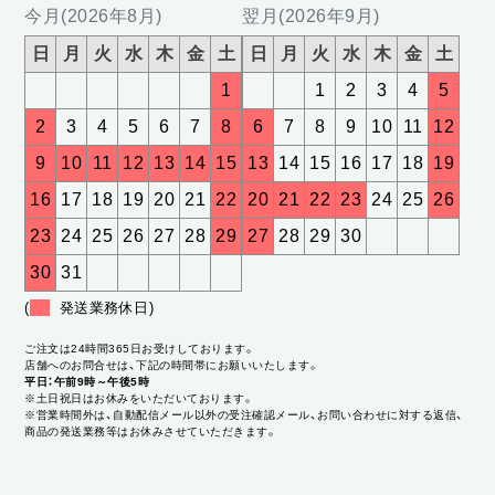
今月(2026年8月)
翌月(2026年9月)
日
月
火
水
木
金
土
日
月
火
水
木
金
土
1
1
2
3
4
5
2
3
4
5
6
7
8
6
7
8
9
10
11
12
9
10
11
12
13
14
15
13
14
15
16
17
18
19
16
17
18
19
20
21
22
20
21
22
23
24
25
26
23
24
25
26
27
28
29
27
28
29
30
30
31
(
発送業務休日)
ご注文は24時間365日お受けしております。
店舗へのお問合せは、下記の時間帯にお願いいたします。
平日：午前9時～午後5時
※土日祝日はお休みをいただいております。
※営業時間外は、自動配信メール以外の受注確認メール、お問い合わせに対する返信、
商品の発送業務等はお休みさせていただきます。