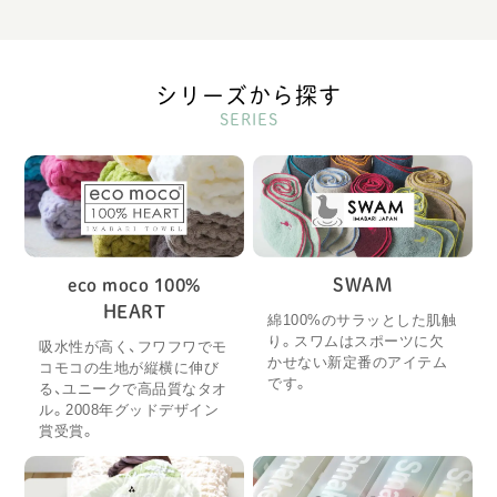
シリーズから探す
SERIES
eco moco 100%
SWAM
HEART
綿100%のサラッとした肌触
り。スワムはスポーツに欠
吸水性が高く、フワフワでモ
かせない新定番のアイテム
コモコの生地が縦横に伸び
です。
る、ユニークで高品質なタオ
ル。2008年グッドデザイン
賞受賞。