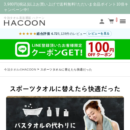
3,980円(税込)以上お買い上げで送料無料！ただいま全品ポイント10倍キ
ャンペーン中！
今治タオル直送通販 ハクーン
0
★★★★★
総合評価 4.72
5,128件のレビュー
レビューを見る
>
今治タオルのHACOON
スポーツタオルに替えたら快適だった
スポーツタオルに替えたら快適だった