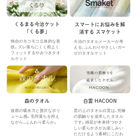
くるまる今治ケット
スマートにお悩みを解
「くる夢」
消する スマケット
独自のモコモコ立体的な形
今治のタオルメーカーが考
状。ズレ落ちにくく程よく
える、ふんわりやさしいガー
フィットするやみつきタオ
ゼのタオルケット
ルケット
森のタオル
白雲 HACOON
抜群の吸水力と贅沢なボリ
雲の上のタオル白雲は、究極
ューム感。毛羽落ちを抑え
の肌触りを追求したタオル
ながら、ふんわり柔らか。
です。綿花が本来持つやさ
しい柔らかさがお楽しみい
ただけるよう素材にこだわ