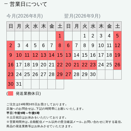
営業日について
今月(2026年8月)
翌月(2026年9月)
日
月
火
水
木
金
土
日
月
火
水
木
金
土
1
1
2
3
4
5
2
3
4
5
6
7
8
6
7
8
9
10
11
12
9
10
11
12
13
14
15
13
14
15
16
17
18
19
16
17
18
19
20
21
22
20
21
22
23
24
25
26
23
24
25
26
27
28
29
27
28
29
30
30
31
(
発送業務休日)
ご注文は24時間365日お受けしております。
店舗へのお問合せは、下記の時間帯にお願いいたします。
平日：午前9時～午後5時
※土日祝日はお休みをいただいております。
※営業時間外は、自動配信メール以外の受注確認メール、お問い合わせに対する返信、
商品の発送業務等はお休みさせていただきます。