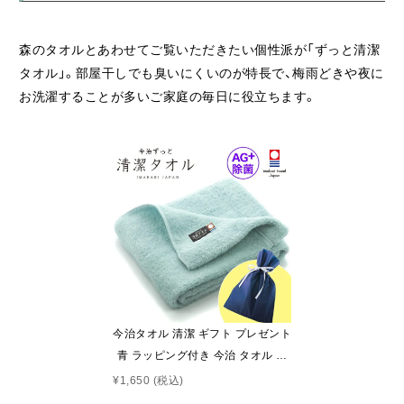
森のタオルとあわせてご覧いただきたい個性派が「ずっと清潔
タオル」。部屋干しでも臭いにくいのが特長で、梅雨どきや夜に
お洗濯することが多いご家庭の毎日に役立ちます。
今治タオル 清潔 ギフト プレゼント
青 ラッピング付き 今治 タオル 臭
わない ブルー フェイスタオル ( 今
¥1,650
(税込)
治 ずっと 清潔タオル 公式通販 ブ