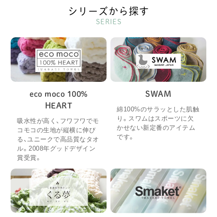
シリーズから探す
SERIES
eco moco 100%
SWAM
HEART
綿100%のサラッとした肌触
り。スワムはスポーツに欠
吸水性が高く、フワフワでモ
かせない新定番のアイテム
コモコの生地が縦横に伸び
です。
る、ユニークで高品質なタオ
ル。2008年グッドデザイン
賞受賞。