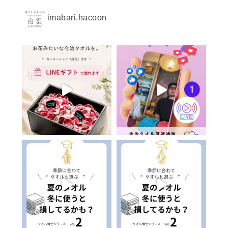
imabari.hacoon