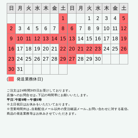
日
月
火
水
木
金
土
日
月
火
水
木
金
土
1
1
2
3
4
5
2
3
4
5
6
7
8
6
7
8
9
10
11
12
9
10
11
12
13
14
15
13
14
15
16
17
18
19
16
17
18
19
20
21
22
20
21
22
23
24
25
26
23
24
25
26
27
28
29
27
28
29
30
30
31
(
発送業務休日)
ご注文は24時間365日お受けしております。
店舗へのお問合せは、下記の時間帯にお願いいたします。
平日：午前9時～午後5時
※土日祝日はお休みをいただいております。
※営業時間外は、自動配信メール以外の受注確認メール、お問い合わせに対する返信、
商品の発送業務等はお休みさせていただきます。