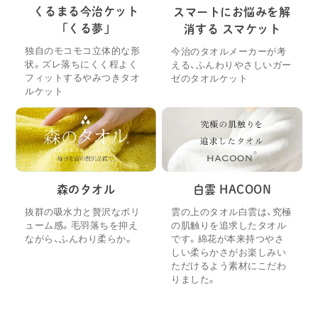
くるまる今治ケット
スマートにお悩みを解
「くる夢」
消する スマケット
独自のモコモコ立体的な形
今治のタオルメーカーが考
状。ズレ落ちにくく程よく
える、ふんわりやさしいガー
フィットするやみつきタオ
ゼのタオルケット
ルケット
森のタオル
白雲 HACOON
抜群の吸水力と贅沢なボリ
雲の上のタオル白雲は、究極
ューム感。毛羽落ちを抑え
の肌触りを追求したタオル
ながら、ふんわり柔らか。
です。綿花が本来持つやさ
しい柔らかさがお楽しみい
ただけるよう素材にこだわ
りました。