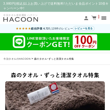
3,980円(税込)以上お買い上げで送料無料！ただいま全品ポイント10倍キ
ャンペーン中！
今治タオル直送通販 ハクーン
0
★★★★★
総合評価 4.72
5,128件のレビュー
レビューを見る
>
今治タオルのHACOON
森のタオル・ずっと清潔タオル特集
森のタオル・ずっと清潔タオル特集