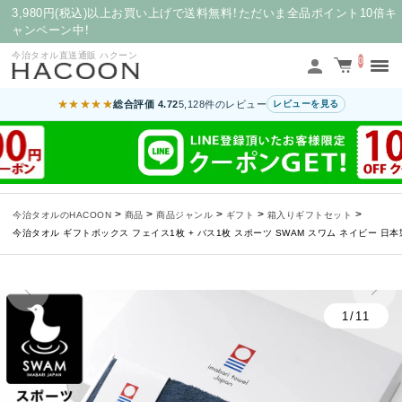
3,980円(税込)以上お買い上げで送料無料！ただいま全品ポイント10倍キ
ャンペーン中！
今治タオル直送通販 ハクーン
0
★★★★★
総合評価 4.72
5,128件のレビュー
レビューを見る
>
>
>
>
>
今治タオルのHACOON
商品
商品ジャンル
ギフト
箱入りギフトセット
今治タオル ギフトボックス フェイス1枚 + バス1枚 スポーツ SWAM スワム ネイビー 日本
1/11