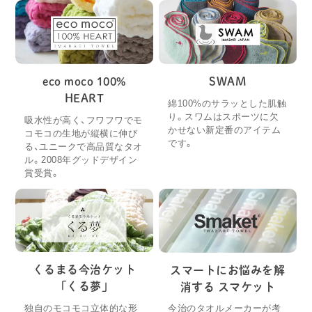
eco moco 100%
SWAM
HEART
綿100%のサラッとした肌触
り。スワムはスポーツに欠
吸水性が高く、フワフワでモ
かせない新定番のアイテム
コモコの生地が縦横に伸び
です。
る、ユニークで高品質なタオ
ル。2008年グッドデザイン
賞受賞。
くるまる今治ケット
スマートにお悩みを解
「くる夢」
消する スマケット
独自のモコモコ立体的な形
今治のタオルメーカーが考