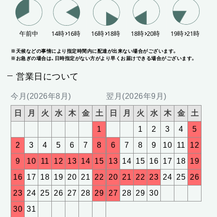
※天候などの事情により指定時間内に配達が出来ない場合がございます。
※お急ぎの場合は、日時指定がない方がより早くお届けできる場合がございます。
営業日について
今月(2026年8月)
翌月(2026年9月)
日
月
火
水
木
金
土
日
月
火
水
木
金
土
1
1
2
3
4
5
2
3
4
5
6
7
8
6
7
8
9
10
11
12
9
10
11
12
13
14
15
13
14
15
16
17
18
19
16
17
18
19
20
21
22
20
21
22
23
24
25
26
23
24
25
26
27
28
29
27
28
29
30
30
31