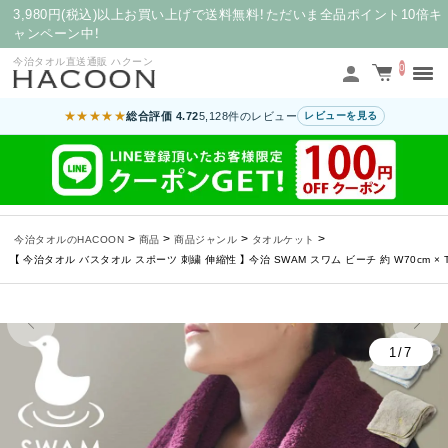
3,980円(税込)以上お買い上げで送料無料！ただいま全品ポイント10倍キ
ャンペーン中！
今治タオル直送通販 ハクーン
0
★★★★★
総合評価 4.72
5,128件のレビュー
レビューを見る
>
>
>
>
今治タオルのHACOON
商品
商品ジャンル
タオルケット
【 今治タオル バスタオル スポーツ 刺繍 伸縮性 】 今治 SWAM スワム ビーチ 約 W70cm × 
1/7