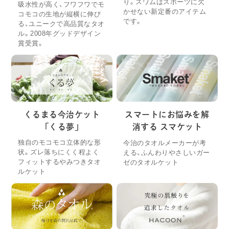
り。スワムはスポーツに欠
吸水性が高く、フワフワでモ
かせない新定番のアイテム
コモコの生地が縦横に伸び
です。
る、ユニークで高品質なタオ
ル。2008年グッドデザイン
賞受賞。
くるまる今治ケット
スマートにお悩みを解
「くる夢」
消する スマケット
独自のモコモコ立体的な形
今治のタオルメーカーが考
状。ズレ落ちにくく程よく
える、ふんわりやさしいガー
フィットするやみつきタオ
ゼのタオルケット
ルケット