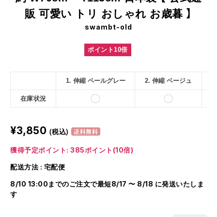
販 可愛い トリ おしゃれ お歳暮 】
swambt-old
ポイント10倍
1. 伸縮 ペールグレー
2. 伸縮 ベージュ
3
在庫状況
¥3,850
(税込)
送料無料
獲得予定ポイント: 385ポイント(10倍)
配送方法 : 宅配便
8/10 13:00までのご注文で最短8/17 〜 8/18 に発送いたしま
す