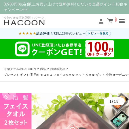
3,980円(税込)以上お買い上げで送料無料！ただいま全品ポイント10倍キ
ャンペーン中！
今治タオル直送通販 ハクーン
0
★★★★★
総合評価 4.72
5,128件のレビュー
レビューを見る
>
>
>
今治タオルのHACOON
商品
お勧め商品
プレゼント ギフト 実用的 モコモコ フェイスタオル セット タオル ギフト 今治 オーガニック
1/19