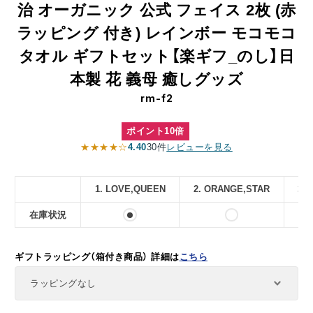
治 オーガニック 公式 フェイス 2枚 (赤
ラッピング 付き) レインボー モコモコ
タオル ギフトセット【楽ギフ_のし】日
本製 花 義母 癒しグッズ
rm-f2
ポイント10倍
★★★★☆
4.40
30件
レビューを見る
1. LOVE,QUEEN
2. ORANGE,STAR
3.
在庫状況
ギフトラッピング（箱付き商品）
詳細は
こちら