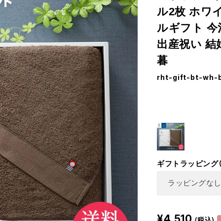
ル2枚 ホワ
ルギフト 今
出産祝い 結
暮
rht-gift-bt-wh-
ギフトラッピング
¥4,510
(税込)