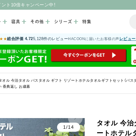
イント10倍キャンペーン中！
ー
寝具
その他
シリーズ
特集
総合評価 4.72
5,128件のレビュー
レビュー
★★
HACOONに届いたお客様の声
タオル 今治タオル バスタオル ギフト リゾートホテルタオルギフトセット（バスタ
い 香典返し お歳暮
タオル 今治
1/14
ートホテル