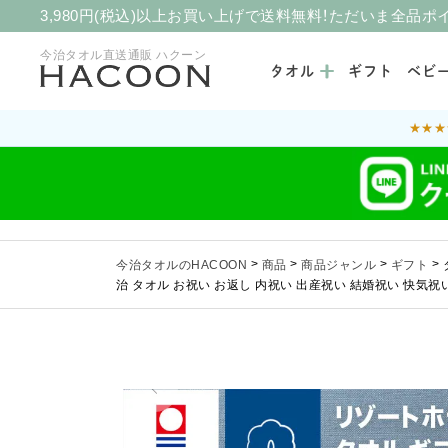
3,980円(税込)以上お買い上げで送料無料！ただいま全品ポ
今治タオル直送通販 ハクーン
タオル
ギフト
ベビ
★★★
今治タオルのHACOON
>
商品
>
商品ジャンル
>
ギフト
>
治 タオル お祝い お返し 内祝い 出産祝い 結婚祝い 快気祝