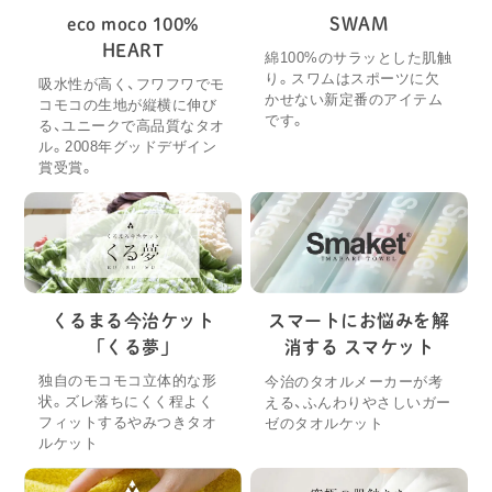
eco moco 100%
SWAM
HEART
綿100%のサラッとした肌触
り。スワムはスポーツに欠
吸水性が高く、フワフワでモ
かせない新定番のアイテム
コモコの生地が縦横に伸び
です。
る、ユニークで高品質なタオ
ル。2008年グッドデザイン
賞受賞。
くるまる今治ケット
スマートにお悩みを解
「くる夢」
消する スマケット
独自のモコモコ立体的な形
今治のタオルメーカーが考
状。ズレ落ちにくく程よく
える、ふんわりやさしいガー
フィットするやみつきタオ
ゼのタオルケット
ルケット