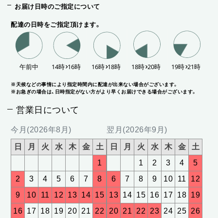
お届け日時のご指定について
配達の日時をご指定頂けます。
※天候などの事情により指定時間内に配達が出来ない場合がございます。
※お急ぎの場合は、日時指定がない方がより早くお届けできる場合がございます。
営業日について
今月(2026年8月)
翌月(2026年9月)
日
月
火
水
木
金
土
日
月
火
水
木
金
土
1
1
2
3
4
5
2
3
4
5
6
7
8
6
7
8
9
10
11
12
9
10
11
12
13
14
15
13
14
15
16
17
18
19
16
17
18
19
20
21
22
20
21
22
23
24
25
26