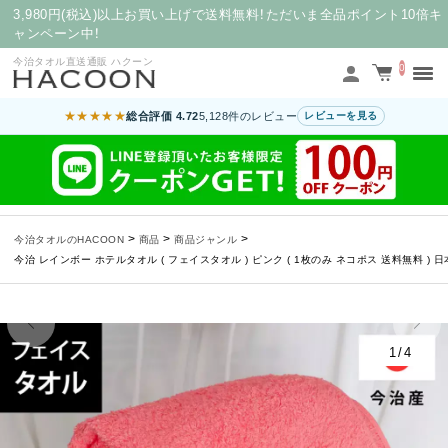
3,980円(税込)以上お買い上げで送料無料！ただいま全品ポイント10倍キ
ャンペーン中！
今治タオル直送通販 ハクーン
0
★★★★★
総合評価 4.72
5,128件のレビュー
レビューを見る
>
>
>
今治タオルのHACOON
商品
商品ジャンル
今治 レインボー ホテルタオル ( フェイスタオル ) ピンク ( 1枚のみ ネコポス 送料無料 ) 日本
1/4