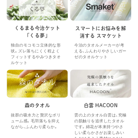
くるまる今治ケット
スマートにお悩みを解
「くる夢」
消する スマケット
独自のモコモコ立体的な形
今治のタオルメーカーが考
状。ズレ落ちにくく程よく
える、ふんわりやさしいガー
フィットするやみつきタオ
ゼのタオルケット
ルケット
森のタオル
白雲 HACOON
抜群の吸水力と贅沢なボリ
雲の上のタオル白雲は、究極
ューム感。毛羽落ちを抑え
の肌触りを追求したタオル
ながら、ふんわり柔らか。
です。綿花が本来持つやさ
しい柔らかさがお楽しみい