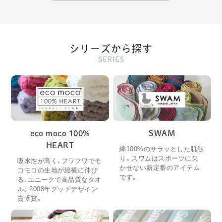
シリーズから探す
SERIES
eco moco 100%
SWAM
HEART
綿100%のサラッとした肌触
り。スワムはスポーツに欠
吸水性が高く、フワフワでモ
かせない新定番のアイテム
コモコの生地が縦横に伸び
です。
る、ユニークで高品質なタオ
ル。2008年グッドデザイン
賞受賞。