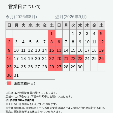
営業日について
今月(2026年8月)
翌月(2026年9月)
日
月
火
水
木
金
土
日
月
火
水
木
金
土
1
1
2
3
4
5
2
3
4
5
6
7
8
6
7
8
9
10
11
12
9
10
11
12
13
14
15
13
14
15
16
17
18
19
16
17
18
19
20
21
22
20
21
22
23
24
25
26
23
24
25
26
27
28
29
27
28
29
30
30
31
(
発送業務休日)
ご注文は24時間365日お受けしております。
店舗へのお問合せは、下記の時間帯にお願いいたします。
平日：午前9時～午後5時
※土日祝日はお休みをいただいております。
※営業時間外は、自動配信メール以外の受注確認メール、お問い合わせに対する返信、
商品の発送業務等はお休みさせていただきます。