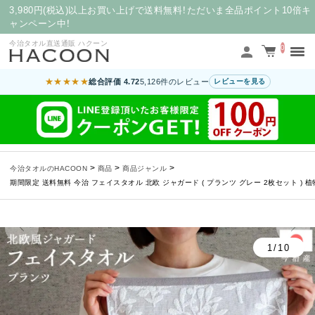
3,980円(税込)以上お買い上げで送料無料！ただいま全品ポイント10倍キ
ャンペーン中！
今治タオル直送通販 ハクーン
0
★★★★★
総合評価 4.72
5,126件のレビュー
レビューを見る
>
>
>
今治タオルのHACOON
商品
商品ジャンル
期間限定 送料無料 今治 フェイスタオル 北欧 ジャガード ( プランツ グレー 2枚セット ) 
1/10