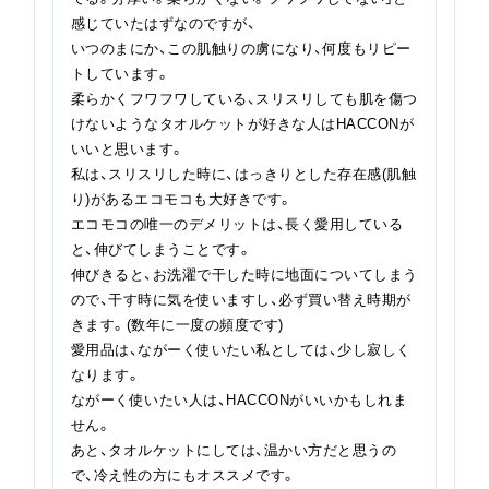
感じていたはずなのですが、
いつのまにか、この肌触りの虜になり、何度もリピー
トしています。
柔らかくフワフワしている、スリスリしても肌を傷つ
けないようなタオルケットが好きな人はHACCONが
いいと思います。
私は、スリスリした時に、はっきりとした存在感(肌触
り)があるエコモコも大好きです。
エコモコの唯一のデメリットは、長く愛用している
と、伸びてしまうことです。
伸びきると、お洗濯で干した時に地面についてしまう
ので、干す時に気を使いますし、必ず買い替え時期が
きます。(数年に一度の頻度です)
愛用品は、ながーく使いたい私としては、少し寂しく
なります。
ながーく使いたい人は、HACCONがいいかもしれま
せん。
あと、タオルケットにしては、温かい方だと思うの
で、冷え性の方にもオススメです。