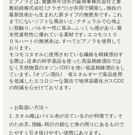
ピアノラとは、愛媛県今治市の森商事株式会社と倉
敷紡績株式会社（クラボウ）が共同で開発し、独自の
最新技術から生まれた新タイプの無撚糸です。これ
までにないソフトな風合いと、ナチュラルで心地よ
い肌触り、バルキー性に富み、ふっくら感があり、吸
水性速乾性に優れている素材です。エコモコ１０
０％ハートの無撚糸は、すべてピアノラを使用して
おります。
モコモコタオルに使用されている繊維を精錬漂白す
る際は、従来の科学薬品を使った高温精錬漂白では
なく天然物質のオゾン（O3）を使い低温精錬漂白をし
ています。（オゾン漂白） 省エネルギーで薬品使用
を低減したエコロジーな製法で地球温暖化ガスCO2
の削減を心がけております。
＜お取扱い方法＞
1. タオル織はパイル糸が出ているのが特徴です。そ
のため爪、指輪、時計の鎖など身の周りにあるもので
たやすく引き抜けやすい状態にあります。