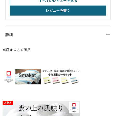
すべてのレビューを見る
柔らかくフワフワしている、スリスリしても肌を傷つけな
いようなタオルケットが好きな人はHACCONがいいと思
レビューを書く
います。
私は、スリスリした時に、はっきりとした存在感(肌触り)
があるエコモコも大好きです。
エコモコの唯一のデメリットは、長く愛用していると、伸
詳細
びてしまうことです。
伸びきると、お洗濯で干した時に地面についてしまうの
で、干す時に気を使いますし、必ず買い替え時期がきま
当店オススメ商品
す。(数年に一度の頻度です)
愛用品は、ながーく使いたい私としては、少し寂しくなり
ます。
ながーく使いたい人は、HACCONがいいかもしれません。
あと、タオルケットにしては、温かい方だと思うので、冷
え性の方にもオススメです。