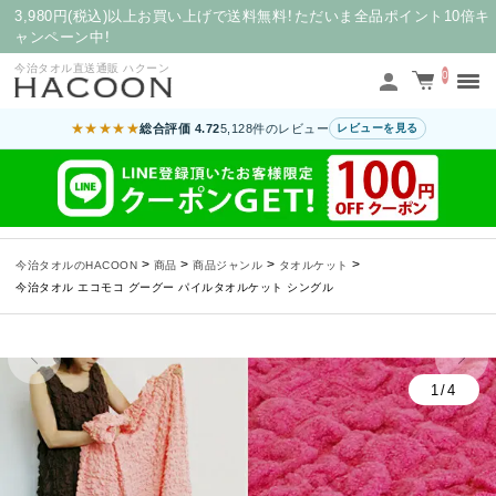
3,980円(税込)以上お買い上げで送料無料！ただいま全品ポイント10倍キ
ャンペーン中！
今治タオル直送通販 ハクーン
0
★★★★★
総合評価 4.72
5,128件のレビュー
レビューを見る
>
>
>
>
今治タオルのHACOON
商品
商品ジャンル
タオルケット
今治タオル エコモコ グーグー パイルタオルケット シングル
1/4