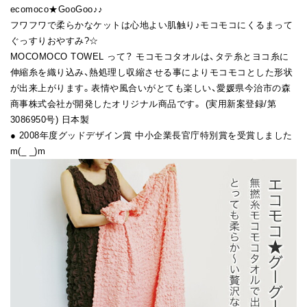
ecomoco★GooGoo♪♪
フワフワで柔らかなケットは心地よい肌触り♪モコモコにくるまって
ぐっすりおやすみ?☆
MOCOMOCO TOWEL って？ モコモコタオルは、タテ糸とヨコ糸に
伸縮糸を織り込み、熱処理し収縮させる事によりモコモコとした形状
が出来上がります。表情や風合いがとても楽しい、愛媛県今治市の森
商事株式会社が開発したオリジナル商品です。 (実用新案登録/第
3086950号) 日本製
● 2008年度グッドデザイン賞 中小企業長官庁特別賞を受賞しました
m(_ _)m