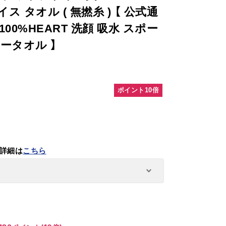
ス タオル ( 無撚糸 ) 【 公式通
o100%HEART 洗顔 吸水 スポー
アータオル 】
ポイント10倍
詳細は
こちら