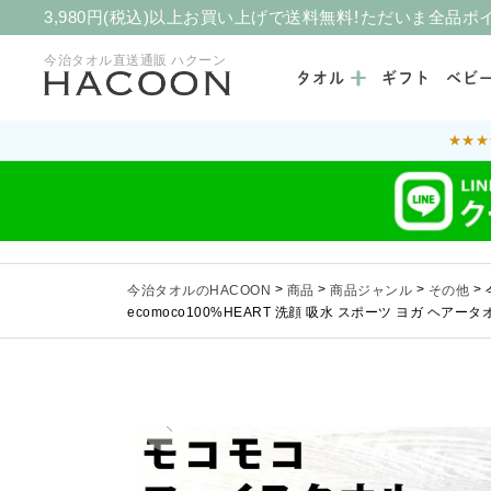
3,980円(税込)以上お買い上げで送料無料！ただいま全品ポ
今治タオル直送通販 ハクーン
タオル
ギフト
ベビ
★★★
今治タオルのHACOON
>
商品
>
商品ジャンル
>
その他
>
ecomoco100%HEART 洗顔 吸水 スポーツ ヨガ ヘアータオ