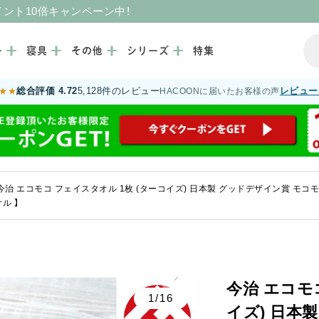
イント10倍キャンペーン中！
ー
寝具
その他
シリーズ
特集
総合評価 4.72
5,128件のレビュー
レビュー
★★
HACOONに届いたお客様の声
今治 エコモコ フェイスタオル 1枚 (ターコイズ) 日本製 グッドデザイン賞 モコモコ 
ル 】
今治 エコモ
1/16
イズ) 日本