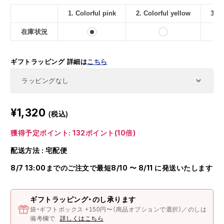
1. Colorful pink
2. Colorful yellow
3. C
在庫状況
ギフトラッピング
詳細は
こちら
¥1,320
(税込)
獲得予定ポイント: 132ポイント(10倍)
配送方法 : 宅配便
8/7 13:00までのご注文で最短8/10 〜 8/11 に発送いたします
ギフトラッピング・のし承ります
袋・ギフトボックス +150円〜（商品オプションで選択）／のしは
備考欄で
詳しくはこちら