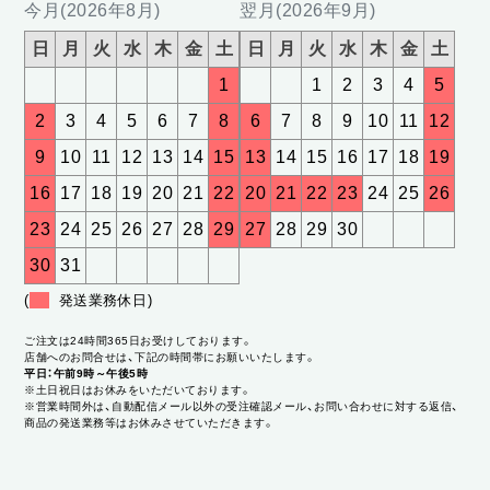
今月(2026年8月)
翌月(2026年9月)
日
月
火
水
木
金
土
日
月
火
水
木
金
土
1
1
2
3
4
5
2
3
4
5
6
7
8
6
7
8
9
10
11
12
9
10
11
12
13
14
15
13
14
15
16
17
18
19
16
17
18
19
20
21
22
20
21
22
23
24
25
26
23
24
25
26
27
28
29
27
28
29
30
30
31
(
発送業務休日)
ご注文は24時間365日お受けしております。
店舗へのお問合せは、下記の時間帯にお願いいたします。
平日：午前9時～午後5時
※土日祝日はお休みをいただいております。
※営業時間外は、自動配信メール以外の受注確認メール、お問い合わせに対する返信、
商品の発送業務等はお休みさせていただきます。