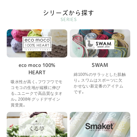
シリーズから探す
SERIES
eco moco 100%
SWAM
HEART
綿100%のサラッとした肌触
り。スワムはスポーツに欠
吸水性が高く、フワフワでモ
かせない新定番のアイテム
コモコの生地が縦横に伸び
です。
る、ユニークで高品質なタオ
ル。2008年グッドデザイン
賞受賞。