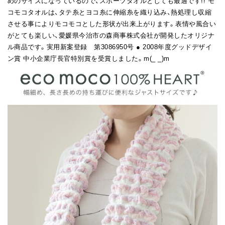
めのサイズになっているので、スポーツタオルとしても最適です!! モ
コモコタオルは、タテ糸とヨコ糸に伸縮糸を織り込み、熱処理し収縮
させる事によりモコモコとした形状が出来上がります。表情や風合い
がとても楽しい、愛媛県今治市の森商事株式会社が開発したオリジナ
ル商品です。実用新案登録 第3086950号 ● 2008年度グッドデザイ
ン賞 中小企業庁長官特別賞を受賞しました。m(_ _)m