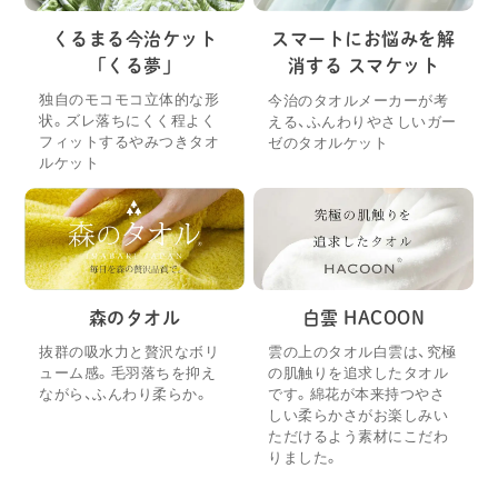
くるまる今治ケット
スマートにお悩みを解
「くる夢」
消する スマケット
独自のモコモコ立体的な形
今治のタオルメーカーが考
状。ズレ落ちにくく程よく
える、ふんわりやさしいガー
フィットするやみつきタオ
ゼのタオルケット
ルケット
森のタオル
白雲 HACOON
抜群の吸水力と贅沢なボリ
雲の上のタオル白雲は、究極
ューム感。毛羽落ちを抑え
の肌触りを追求したタオル
ながら、ふんわり柔らか。
です。綿花が本来持つやさ
しい柔らかさがお楽しみい
ただけるよう素材にこだわ
りました。