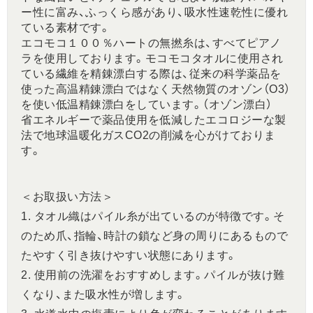
ー性に富み、ふっくら感があり、吸水性速乾性に優れ
ている素材です。
エコモコ１００％ハートの無撚糸は、すべてピアノ
ラを使用しております。モコモコタオルに使用され
ている繊維を精錬漂白する際は、従来の科学薬品を
使った高温精錬漂白ではなく天然物質のオゾン（O3）
を使い低温精錬漂白をしています。（オゾン漂白）
省エネルギーで薬品使用を低減したエコロジーな製
法で地球温暖化ガスCO2の削減を心がけておりま
す。
＜お取扱い方法＞
1. タオル織はパイル糸が出ているのが特徴です。そ
のため爪、指輪、時計の鎖など身の周りにあるもので
たやすく引き抜けやすい状態にあります。
2. 使用前の洗濯をおすすめします。パイルが抜け難
くなり、また吸水性が増します。