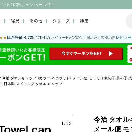
イント10倍キャンペーン中！
ー
寝具
その他
シリーズ
特集
総合評価 4.72
5,128件のレビュー
レビュー
★★
HACOONに届いたお客様の声
>
今治 タオルキャップ （カラー：2.クラウド） メール便 モコモコ 女の子 男の子 
Cap 日本製 スイミング タオル キャップ
今治 タオル
1/12
メール便 モ