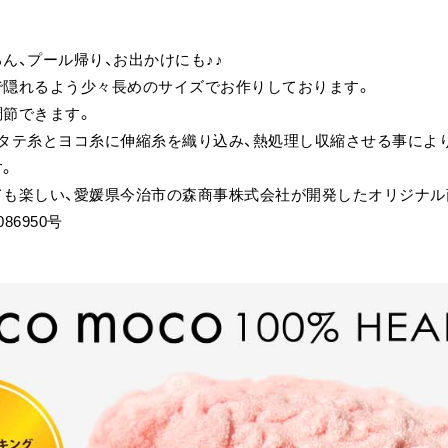
ん、プール帰り、お出かけにも♪♪
で隠れるよう少々長めのサイズでお作りしております。
調節できます。
、タテ糸とヨコ糸に伸縮糸を織り込み、熱処理し収縮させる事によ
す。
ても楽しい、愛媛県今治市の森商事株式会社が開発したオリジナル
86950号