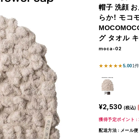
帽子 洗顔 
らか！ モコ
MOCOMOCO
グ タオル 
moca-02
★★★★★
5.00
1
¥2,530
(税込)
獲得予定ポイント : 
配送方法 : メール便