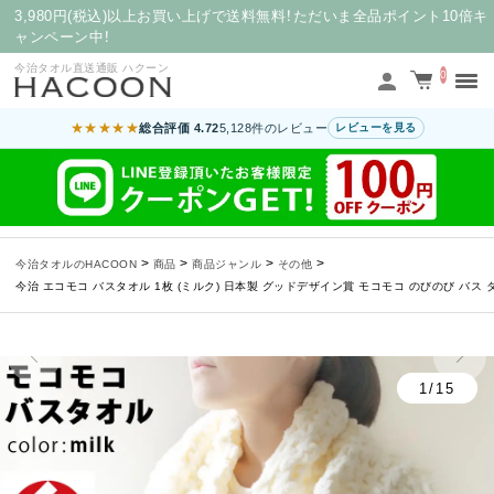
3,980円(税込)以上お買い上げで送料無料！ただいま全品ポイント10倍キ
ャンペーン中！
今治タオル直送通販 ハクーン
0
★★★★★
総合評価 4.72
5,128件のレビュー
レビューを見る
>
>
>
>
今治タオルのHACOON
商品
商品ジャンル
その他
今治 エコモコ バスタオル 1枚 (ミルク) 日本製 グッドデザイン賞 モコモコ のびのび バス タオル 
1/15