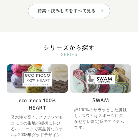
特集・読みものをすべて見る
シリーズから探す
SERIES
eco moco 100%
SWAM
HEART
綿100%のサラッとした肌触
り。スワムはスポーツに欠
吸水性が高く、フワフワでモ
かせない新定番のアイテム
コモコの生地が縦横に伸び
です。
る、ユニークで高品質なタオ
ル。2008年グッドデザイン