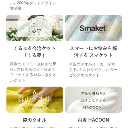
ル。2008年グッドデザイン
賞受賞。
くるまる今治ケット
スマートにお悩みを解
「くる夢」
消する スマケット
独自のモコモコ立体的な形
今治のタオルメーカーが考
状。ズレ落ちにくく程よく
える、ふんわりやさしいガー
フィットするやみつきタオ
ゼのタオルケット
ルケット
森のタオル
白雲 HACOON