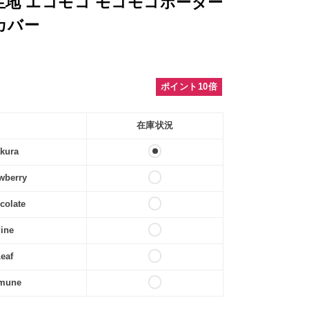
地 エコモコ モコモコボーダー
カバー
ポイント10倍
在庫状況
akura
awberry
colate
Pine
Leaf
amune