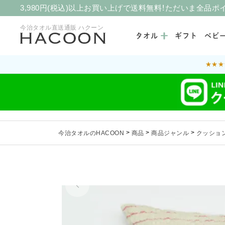
3,980円(税込)以上お買い上げで送料無料！ただいま全品ポ
今治タオル直送通販 ハクーン
タオル
ギフト
ベビ
★★★
今治タオルのHACOON
>
商品
>
商品ジャンル
>
クッショ