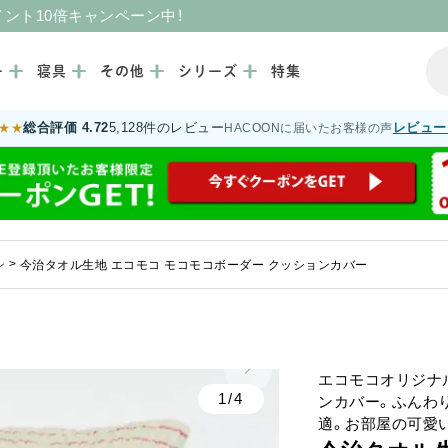
イント10倍キャンペーン中！
ー
寝具
その他
シリーズ
特集
総合評価 4.72
5,128件のレビュー
レビュー
★★
HACOONに届いたお客様の声
ン
>
今治タオル生地 エコモコ モコモコボーダー クッションカバー
エコモコオリジナ
1/4
ンカバー。ふんわ
適。お部屋の可愛