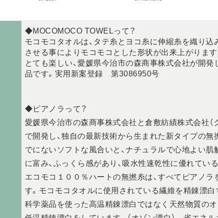
◆MOCOMOCO TOWELって？
モコモコタオルは、タテ糸とヨコ糸に伸縮糸を織り込
させる事によりモコモコとした形状が出来上がります
とても楽しい、愛媛県今治市の森商事株式会社が開発
品です。実用新案登録 第3086950号
◆ピアノラって？
愛媛県今治市の森商事株式会社と倉敷紡績株式会社（
で開発し、独自の最新技術から生まれた新タイプの無
でにないソフトな風合いと、ナチュラルで心地よい肌
に富み、ふっくら感があり、吸水性速乾性に優れてい
エコモコ１００％ハートの無撚糸は、すべてピアノラ
す。モコモコタオルに使用されている繊維を精錬漂白
科学薬品を使った高温精錬漂白ではなく天然物質のオゾ
低温精錬漂白をしています。（オゾン漂白） 省エネ