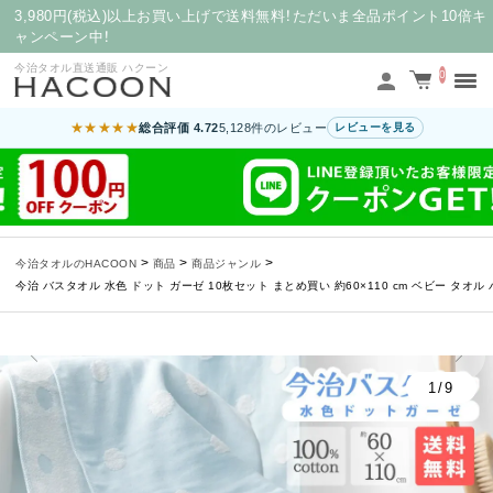
3,980円(税込)以上お買い上げで送料無料！ただいま全品ポイント10倍キ
ャンペーン中！
今治タオル直送通販 ハクーン
0
★★★★★
総合評価 4.72
5,128件のレビュー
レビューを見る
>
>
>
今治タオルのHACOON
商品
商品ジャンル
今治 バスタオル 水色 ドット ガーゼ 10枚セット まとめ買い 約60×110 cm ベビー タオ
1/9