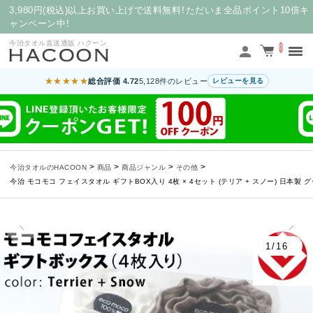
3,980円(税込)以上お買い上げで送料無料！ただいま全品ポイント10倍キ
ャンペーン中！
今治タオル直送通販 ハクーン
0
★★★★★
総合評価 4.72
5,128件のレビュー
レビューを見る
>
>
>
>
今治タオルのHACOON
商品
商品ジャンル
その他
今治 モコモコ フェイスタオル ギフトBOX入り 4枚 × 4セット (テリア + スノー) 日本製 
1/16