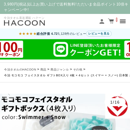
3,980円(税込)以上お買い上げで送料無料！ただいま全品ポイント10倍キ
ャンペーン中！
今治タオル直送通販 ハクーン
0
★★★★★
総合評価 4.72
5,128件のレビュー
レビューを見る
>
>
>
>
今治タオルのHACOON
商品
商品ジャンル
その他
今治 モコモコ フェイスタオル ギフトBOX入り 4枚 × 4セット (スイマー + スノー) 日本製
1/16