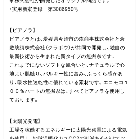
事株式会社が開発したオリジナル商品です。
・実用新案登録 第3086950号
【ピアノラ】
ピアノラとは、愛媛県今治市の森商事株式会社と倉
敷紡績株式会社（クラボウ）が共同で開発し、独自の
最新技術から生まれた新タイプの無撚糸です。
これまでにないソフトな風合いと、ナチュラルで心
地よい肌触り、バルキー性に富み、ふっくら感があ
り、吸水性速乾性に優れている素材です。エコモコ１
００％ハートの無撚糸は、すべてピアノラを使用し
ております。
【太陽光発電】
工場を稼働するエネルギーに太陽光発電による電気
を使用し、地球温暖化ガスCO2の削減を心がけてお