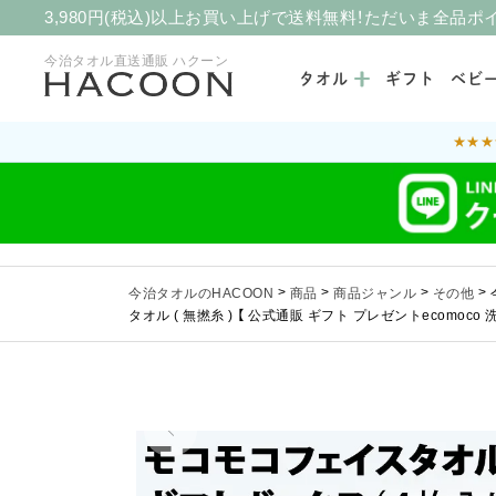
3,980円(税込)以上お買い上げで送料無料！ただいま全品ポ
今治タオル直送通販 ハクーン
タオル
ギフト
ベビ
★★★
今治タオルのHACOON
>
商品
>
商品ジャンル
>
その他
>
タオル ( 無撚糸 ) 【 公式通販 ギフト プレゼントecomoco