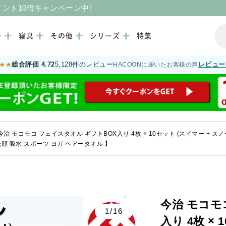
イント10倍キャンペーン中！
ー
寝具
その他
シリーズ
特集
総合評価 4.72
5,128件のレビュー
レビュー
★★
HACOONに届いたお客様の声
今治 モコモコ フェイスタオル ギフトBOX入り 4枚 × 10セット (スイマー + 
 洗顔 吸水 スポーツ ヨガ ヘアータオル 】
今治 モコモ
1/16
入り 4枚 × 