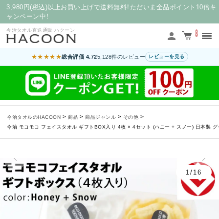
3,980円(税込)以上お買い上げで送料無料！ただいま全品ポイント10倍キ
ャンペーン中！
今治タオル直送通販 ハクーン
0
★★★★★
総合評価 4.72
5,128件のレビュー
レビューを見る
>
>
>
>
今治タオルのHACOON
商品
商品ジャンル
その他
今治 モコモコ フェイスタオル ギフトBOX入り 4枚 × 4セット (ハニー + スノー) 日本製 
1/16