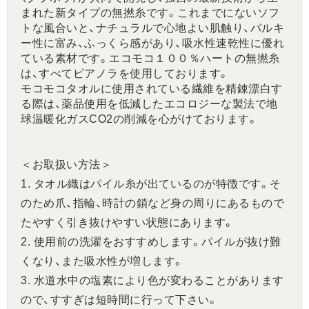
まれた新タイプの無撚糸です。これまでにないソフ
トな風合いと、ナチュラルで心地よい肌触り、バルキ
ー性に富み、ふっくら感があり、吸水性速乾性に優れ
ている素材です。エコモコ１００％ハートの無撚糸
は、すべてピアノラを使用しております。
モコモコタオルに使用されている繊維を精錬漂白す
る際は、薬品使用を低減したエコロジーな製法で地
球温暖化ガスCO2の削減を心がけております。
＜お取扱い方法＞
1. タオル織はパイル糸が出ているのが特徴です。そ
のため爪、指輪、時計の鎖など身の周りにあるもので
たやすく引き抜けやすい状態にあります。
2. 使用前の洗濯をおすすめします。パイルが抜け難
くなり、また吸水性が増します。
3. 水道水中の塩素により色が変わることがあります
ので、すすぎは短時間に行って下さい。