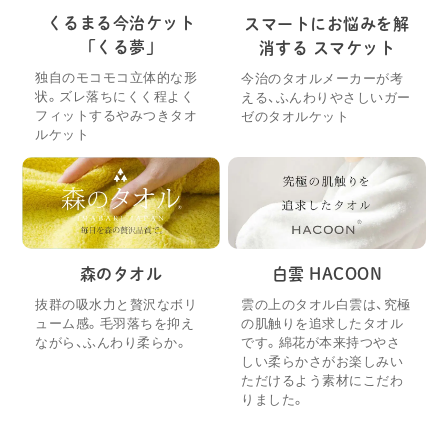
くるまる今治ケット
スマートにお悩みを解
「くる夢」
消する スマケット
独自のモコモコ立体的な形
今治のタオルメーカーが考
状。ズレ落ちにくく程よく
える、ふんわりやさしいガー
フィットするやみつきタオ
ゼのタオルケット
ルケット
森のタオル
白雲 HACOON
抜群の吸水力と贅沢なボリ
雲の上のタオル白雲は、究極
ューム感。毛羽落ちを抑え
の肌触りを追求したタオル
ながら、ふんわり柔らか。
です。綿花が本来持つやさ
しい柔らかさがお楽しみい
ただけるよう素材にこだわ
りました。