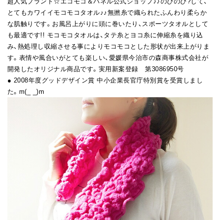
超人気ブランド☆エコモコ＆ハネル公式ショップ♪♪のびのび?して、
とてもカワイイモコモコタオル♪♪無撚糸で織られたふんわり柔らか
な肌触りです。お風呂上がりに頭に巻いたり、スポーツタオルとして
も最適です!! モコモコタオルは、タテ糸とヨコ糸に伸縮糸を織り込
み、熱処理し収縮させる事によりモコモコとした形状が出来上がりま
す。表情や風合いがとても楽しい、愛媛県今治市の森商事株式会社が
開発したオリジナル商品です。実用新案登録 第3086950号
● 2008年度グッドデザイン賞 中小企業長官庁特別賞を受賞しまし
た。m(_ _)m