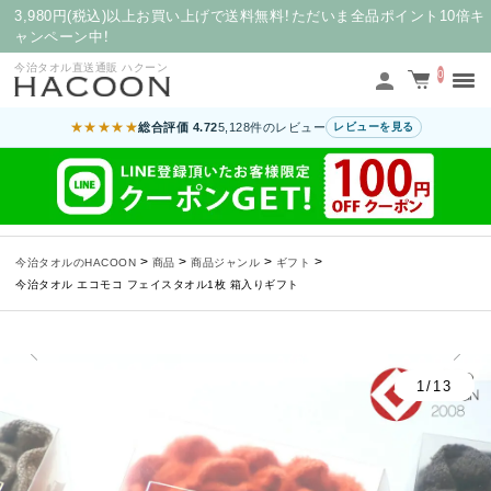
3,980円(税込)以上お買い上げで送料無料！ただいま全品ポイント10倍キ
ャンペーン中！
今治タオル直送通販 ハクーン
0
★★★★★
総合評価 4.72
5,128件のレビュー
レビューを見る
>
>
>
>
今治タオルのHACOON
商品
商品ジャンル
ギフト
今治タオル エコモコ フェイスタオル1枚 箱入りギフト
1/13