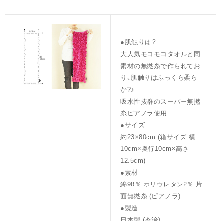
●肌触りは？
大人気モコモコタオルと同
素材の無撚糸で作られてお
り、肌触りはふっくら柔ら
か?♪
吸水性抜群のスーパー無撚
糸ピアノラ使用
●サイズ
約23×80cm (箱サイズ 横
10cm×奥行10cm×高さ
12.5cm)
●素材
綿98％ ポリウレタン2％ 片
面無撚糸 (ピアノラ)
●製造
日本製 (今治)