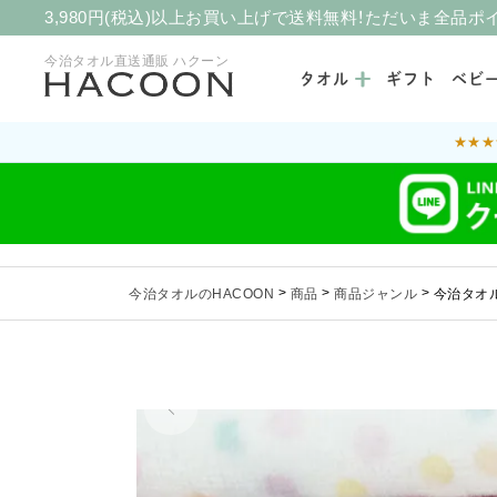
3,980円(税込)以上お買い上げで送料無料！ただいま全品ポ
今治タオル直送通販 ハクーン
タオル
ギフト
ベビ
★★★
今治タオルのHACOON
>
商品
>
商品ジャンル
>
今治タオル