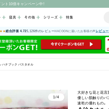
イント10倍キャンペーン中！
ー
寝具
その他
シリーズ
特集
総合評価 4.72
5,126件のレビュー
レビュー
★★
HACOONに届いたお客様の声
 ハナブック バスタオル
大好きな花と花言
1/4
優しい肌触りのバ
速乾の優れもの。