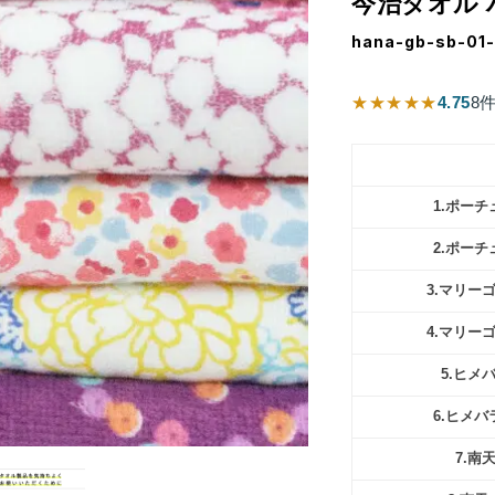
今治タオル 
hana-gb-sb-01
★★★★★
4.75
8
1.ポー
2.ポー
3.マリー
4.マリー
5.ヒメ
6.ヒメ
7.南