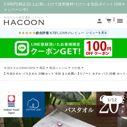
3,980円(税込)以上お買い上げで送料無料！ただいま全品ポイント10倍キ
ャンペーン中！
今治タオル直送通販 ハクーン
0
★★★★★
総合評価 4.72
5,126件のレビュー
レビューを見る
>
>
>
>
今治タオルのHACOON
商品
商品ジャンル
その他
【 今治タオル バスタオル 20枚セット 今治 まとめ買い 】リゾート ホテル バス 20枚 セット ( 
1/12