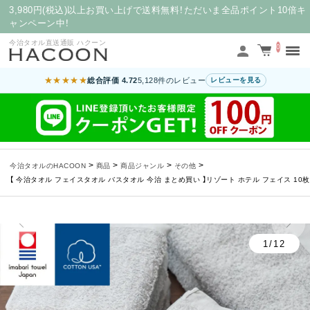
3,980円(税込)以上お買い上げで送料無料！ただいま全品ポイント10倍キ
ャンペーン中！
今治タオル直送通販 ハクーン
0
★★★★★
総合評価 4.72
5,128件のレビュー
レビューを見る
>
>
>
>
今治タオルのHACOON
商品
商品ジャンル
その他
【 今治タオル フェイスタオル バスタオル 今治 まとめ買い 】リゾート ホテル フェイス 10枚 
1/12