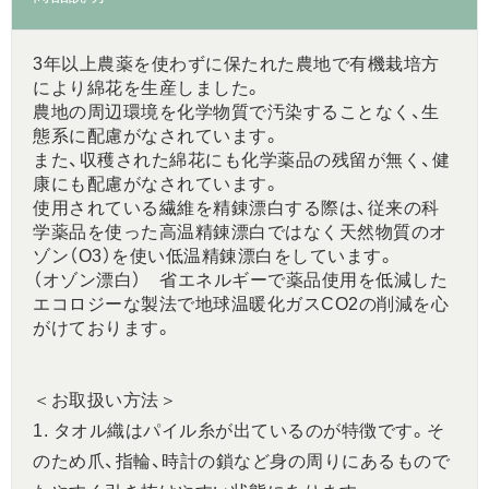
3年以上農薬を使わずに保たれた農地で有機栽培方
により綿花を生産しました。
農地の周辺環境を化学物質で汚染することなく、生
態系に配慮がなされています。
また、収穫された綿花にも化学薬品の残留が無く、健
康にも配慮がなされています。
使用されている繊維を精錬漂白する際は、従来の科
学薬品を使った高温精錬漂白ではなく天然物質のオ
ゾン（O3）を使い低温精錬漂白をしています。
（オゾン漂白） 省エネルギーで薬品使用を低減した
エコロジーな製法で地球温暖化ガスCO2の削減を心
がけております。
＜お取扱い方法＞
1. タオル織はパイル糸が出ているのが特徴です。そ
のため爪、指輪、時計の鎖など身の周りにあるもので