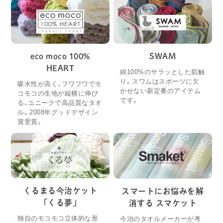
eco moco 100%
SWAM
HEART
綿100%のサラッとした肌触
り。スワムはスポーツに欠
吸水性が高く、フワフワでモ
かせない新定番のアイテム
コモコの生地が縦横に伸び
です。
る、ユニークで高品質なタオ
ル。2008年グッドデザイン
賞受賞。
くるまる今治ケット
スマートにお悩みを解
「くる夢」
消する スマケット
独自のモコモコ立体的な形
今治のタオルメーカーが考