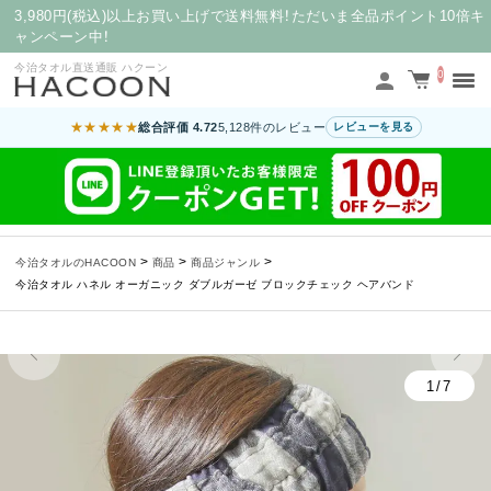
3,980円(税込)以上お買い上げで送料無料！ただいま全品ポイント10倍キ
ャンペーン中！
今治タオル直送通販 ハクーン
0
★★★★★
総合評価 4.72
5,128件のレビュー
レビューを見る
>
>
>
今治タオルのHACOON
商品
商品ジャンル
今治タオル ハネル オーガニック ダブルガーゼ ブロックチェック ヘアバンド
1/7