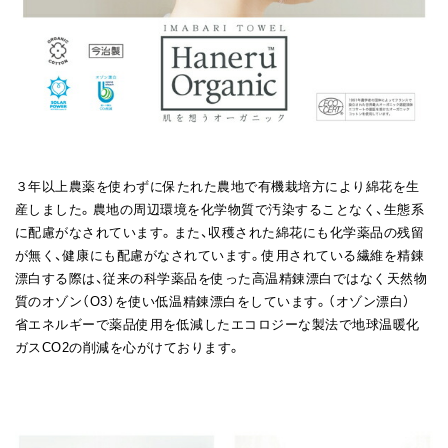
３年以上農薬を使わずに保たれた農地で有機栽培方により綿花を生
産しました。農地の周辺環境を化学物質で汚染することなく、生態系
に配慮がなされています。また、収穫された綿花にも化学薬品の残留
が無く、健康にも配慮がなされています。使用されている繊維を精錬
漂白する際は、従来の科学薬品を使った高温精錬漂白ではなく天然物
質のオゾン（O3）を使い低温精錬漂白をしています。（オゾン漂白）
省エネルギーで薬品使用を低減したエコロジーな製法で地球温暖化
ガスCO2の削減を心がけております。