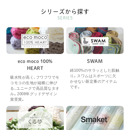
シリーズから探す
SERIES
eco moco 100%
SWAM
HEART
綿100%のサラッとした肌触
り。スワムはスポーツに欠
吸水性が高く、フワフワでモ
かせない新定番のアイテム
コモコの生地が縦横に伸び
です。
る、ユニークで高品質なタオ
ル。2008年グッドデザイン
賞受賞。