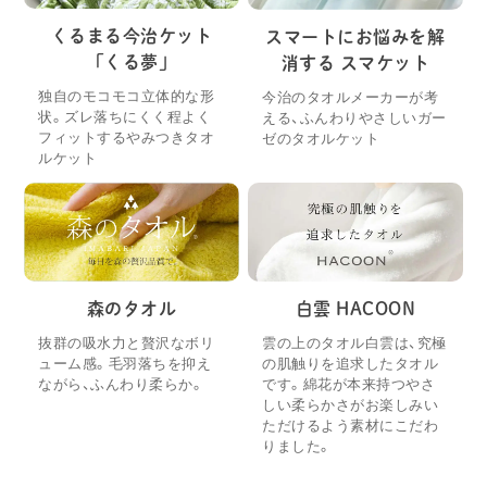
くるまる今治ケット
スマートにお悩みを解
「くる夢」
消する スマケット
独自のモコモコ立体的な形
今治のタオルメーカーが考
状。ズレ落ちにくく程よく
える、ふんわりやさしいガー
フィットするやみつきタオ
ゼのタオルケット
ルケット
森のタオル
白雲 HACOON
抜群の吸水力と贅沢なボリ
雲の上のタオル白雲は、究極
ューム感。毛羽落ちを抑え
の肌触りを追求したタオル
ながら、ふんわり柔らか。
です。綿花が本来持つやさ
しい柔らかさがお楽しみい
ただけるよう素材にこだわ
りました。