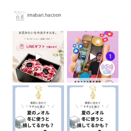
imabari.hacoon