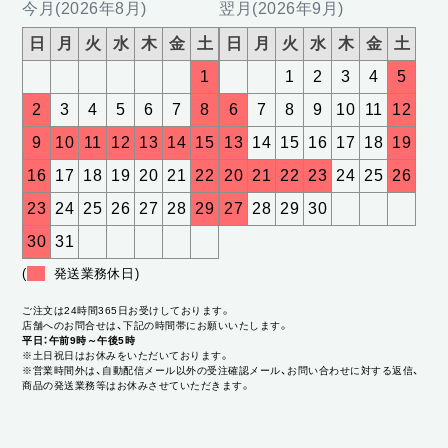
今月(2026年8月)
翌月(2026年9月)
日
月
火
水
木
金
土
日
月
火
水
木
金
土
1
1
2
3
4
5
2
3
4
5
6
7
8
6
7
8
9
10
11
12
9
10
11
12
13
14
15
13
14
15
16
17
18
19
16
17
18
19
20
21
22
20
21
22
23
24
25
26
23
24
25
26
27
28
29
27
28
29
30
30
31
(
発送業務休日)
ご注文は24時間365日お受けしております。
店舗へのお問合せは、下記の時間帯にお願いいたします。
平日：午前9時～午後5時
※土日祝日はお休みをいただいております。
※営業時間外は、自動配信メール以外の受注確認メール、お問い合わせに対する返信、
商品の発送業務等はお休みさせていただきます。