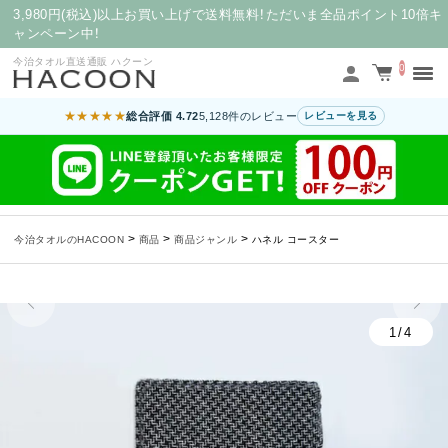
3,980円(税込)以上お買い上げで送料無料！ただいま全品ポイント10倍キ
ャンペーン中！
今治タオル直送通販 ハクーン
0
★★★★★
総合評価 4.72
5,128件のレビュー
レビューを見る
>
>
>
今治タオルのHACOON
商品
商品ジャンル
ハネル コースター
1/4