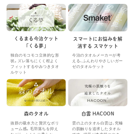
くるまる今治ケット
スマートにお悩みを解
「くる夢」
消する スマケット
独自のモコモコ立体的な形
今治のタオルメーカーが考
状。ズレ落ちにくく程よく
える、ふんわりやさしいガー
フィットするやみつきタオ
ゼのタオルケット
ルケット
森のタオル
白雲 HACOON
抜群の吸水力と贅沢なボリ
雲の上のタオル白雲は、究極
ューム感。毛羽落ちを抑え
の肌触りを追求したタオル