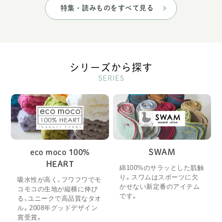
特集・読みものをすべて見る
シリーズから探す
SERIES
eco moco 100%
SWAM
HEART
綿100%のサラッとした肌触
り。スワムはスポーツに欠
吸水性が高く、フワフワでモ
かせない新定番のアイテム
コモコの生地が縦横に伸び
です。
る、ユニークで高品質なタオ
ル。2008年グッドデザイン
賞受賞。