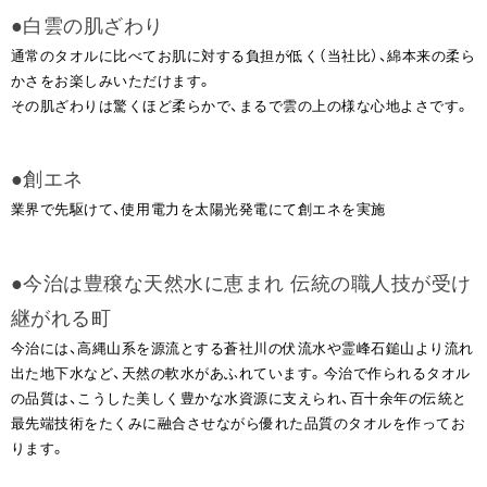
●白雲の肌ざわり
通常のタオルに比べてお肌に対する負担が低く（当社比）、綿本来の柔ら
かさをお楽しみいただけます。
その肌ざわりは驚くほど柔らかで、まるで雲の上の様な心地よさです。
●創エネ
業界で先駆けて、使用電力を太陽光発電にて創エネを実施
●今治は豊穣な天然水に恵まれ 伝統の職人技が受け
継がれる町
今治には、高縄山系を源流とする蒼社川の伏流水や霊峰石鎚山より流れ
出た地下水など、天然の軟水があふれています。今治で作られるタオル
の品質は、こうした美しく豊かな水資源に支えられ、百十余年の伝統と
最先端技術をたくみに融合させながら優れた品質のタオルを作ってお
ります。