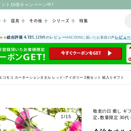
イント10倍キャンペーン中！
ー
寝具
その他
シリーズ
特集
総合評価 4.72
5,128件のレビュー
レビュー
★★
HACOONに届いたお客様の声
エコモコ カーネーションタオル レッド・アイボリー 2枚セット 箱入りギフト
敬老の日 癒し ギ
1/15
定、数量限定 30代 4