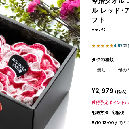
今治タオル 
ル レッド・
フト
cm-f2
★★★★★
4.87
39
タグの種類
無し
母の
¥2,979
(税込)
獲得予定ポイント: 2
配送方法 : 宅配便
8/10 13:00まで