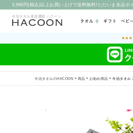
3,980円(税込)以上お買い上げで送料無料！ただいま全品ポ
今治タオル直送通販 ハクーン
タオル
ギフト
ベビ
★★★
今治タオルのHACOON
>
商品
>
お勧め商品
>
今治タオル 