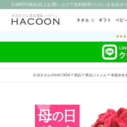
3,980円(税込)以上お買い上げで送料無料！ただいま全品ポ
今治タオル直送通販 ハクーン
タオル
ギフト
ベビ
★★★
今治タオルのHACOON
>
商品
>
商品ジャンル
>
今治タオル