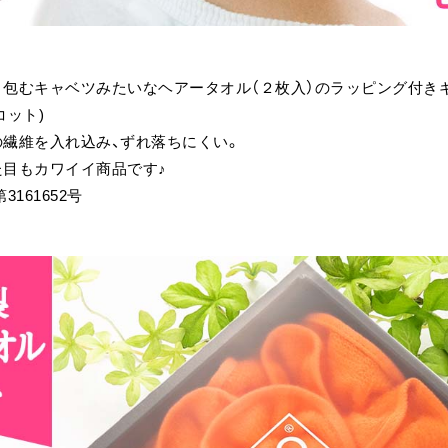
包むキャベツみたいなヘアータオル（２枚入）のラッピング付きギ
コット)
繊維を入れ込み、ずれ落ちにくい。
た目もカワイイ商品です♪
161652号