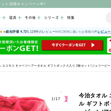
イント10倍キャンペーン中！
ー
寝具
その他
シリーズ
特集
総合評価 4.72
5,128件のレビュー
レビュー
★★
HACOONに届いたお客様の声
 エコモコ キャベツヘアータオル ギフトボックス入り 2枚セット（ジェリービー
今治タオル 
1/17
ル ギフトボ