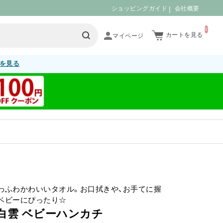
ショッピングガイド
会社概要
0
カートを見る
を見る
わふわかわいいタオル。お口拭きや、お手てに握
ベビーにぴったり☆
白雲 ベビーハンカチ