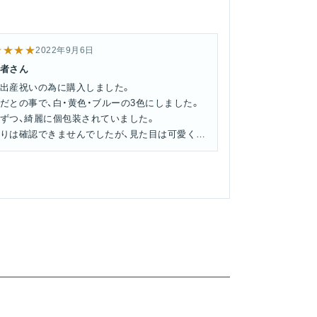
★★★★
2022年9月6日
者さん
出産祝いの為に購入しました。
だとの事で、白・黄色・ブルーの3色にしました。
ずつ、綺麗に個包装されていました。
りは確認できませんでしたが、見た目は可愛くて
フワしているように見えました。
ゼント用の包装は、袋ではなく箱を用意していた
(キューブタイプの四角い箱)、四つ折りにするに
してこずりました。
が固めのOPP袋なので、プレゼントにするなら、
まま袋に入れるか、折らずに入れられる平たい箱
れた方が無難です。