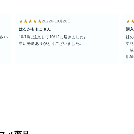
★★★★★
★
2022年10月28日
はるかももこさん
購入
さい
10/10に注文して10/12に届きました。
妹の
早い発送ありがとうございました。
男児
一枚
肌触
フワ
プレ
ので
は少
外装
その
に入