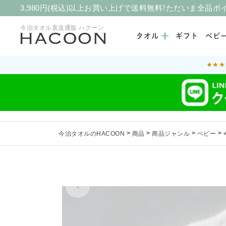
3,980円(税込)以上お買い上げで送料無料！ただいま全品ポ
今治タオル直送通販 ハクーン
タオル
ギフト
ベビ
★★★
今治タオルのHACOON
>
商品
>
商品ジャンル
>
ベビー
>