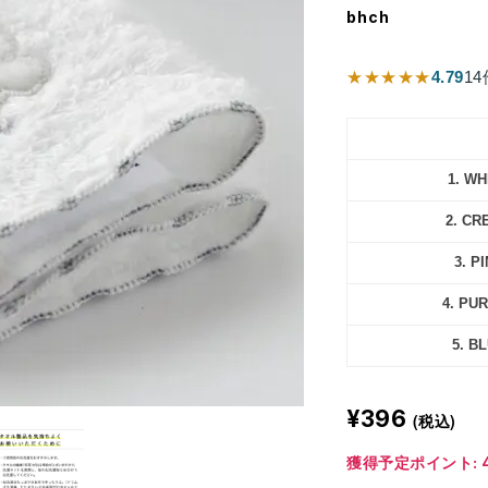
bhch
★★★★★
4.79
14
1. WH
2. CR
3. P
4. PU
5. B
¥396
(税込)
獲得予定ポイント: 4