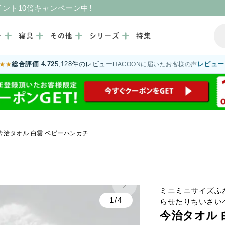
イント10倍キャンペーン中！
ー
寝具
その他
シリーズ
特集
総合評価 4.72
5,128件のレビュー
レビュー
★★
HACOONに届いたお客様の声
今治タオル 白雲 ベビーハンカチ
ミニミニサイズふ
1/4
らせたりちいさい
今治タオル 